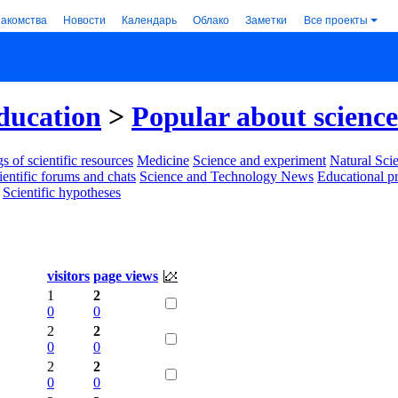
накомства
Новости
Календарь
Облако
Заметки
Все проекты
ducation
>
Popular about science
s of scientific resources
Medicine
Science and experiment
Natural Sci
ientific forums and chats
Science and Technology News
Educational p
Scientific hypotheses
visitors
page views
1
2
0
0
2
2
0
0
2
2
0
0