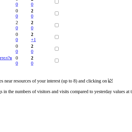
0
0
0
2
0
0
2
2
0
0
0
2
0
+1
0
2
0
0
ител?в
0
2
0
0
near resources of your interest (up to 8) and clicking on
 in the numbers of visitors and visits compared to yesterday values at 