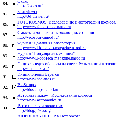
Окско
84.
https://oxko.ru/
3d-reviewer
85.
http://3d-viewer.ru/
FOTOKOSMOS. Исследование и фотографии космоса.
86.
http://www.fotokosmos.narod.ru
Смысл, законы жизни, эволюция, сознание
87.
http://vicorucav.narod.ru/
журнал "Домашняя лаборатория"
88.
http://www.HomeLab-magazine.narod.ru
журнал "Популярная механика"
89.
http://www.PopMech-magazine.narod.ru
Энциклопедия обо всем на свете. Роль знаний в жизни
90.
http://smalltalks.ru/
Энциклопедия Берегов
91.
http://www.sealands.ru
BioStamps
92.
http://biostamps.narod.ru
Астронавтика.ру - Исследование космоса
93.
http://www.astronautica.ru
Все о пчелах и около них
94.
http://blog.p4ela.org
АЮРВЕДА - ЦЕНТР в Петербурге.