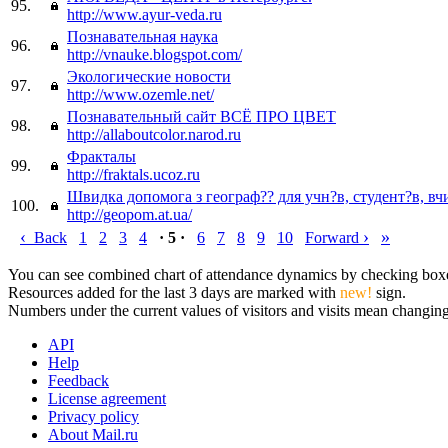
95.
http://www.ayur-veda.ru
Познавательная наука
96.
http://vnauke.blogspot.com/
Экологические новости
97.
http://www.ozemle.net/
Познавательный сайт ВСЁ ПРО ЦВЕТ
98.
http://allaboutcolor.narod.ru
Фракталы
99.
http://fraktals.ucoz.ru
Швидка допомога з географ?? для учн?в, студент?в, вч
100.
http://geopom.at.ua/
‹
›
»
Back
1
2
3
4
· 5 ·
6
7
8
9
10
Forward
You can see combined chart of attendance dynamics by checking boxes 
Resources added for the last 3 days are marked with
new!
sign.
Numbers under the current values of visitors and visits mean changings
API
Help
Feedback
License agreement
Privacy policy
About Mail.ru