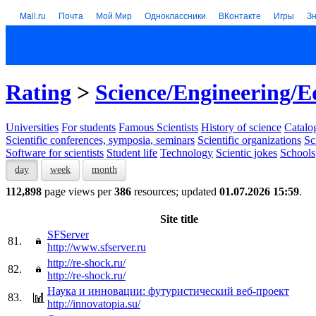
Mail.ru
Почта
Мой Мир
Одноклассники
ВКонтакте
Игры
З
Rating
>
Science/Engineering/E
Universities
For students
Famous Scientists
History of science
Catalog
Scientific conferences, symposia, seminars
Scientific organizations
Sc
Software for scientists
Student life
Technology
Scientic jokes
Schools
day
week
month
112,898
page views per
386
resources; updated
01.07.2026 15:59
.
Site title
SFServer
81.
http://www.sfserver.ru
http://re-shock.ru/
82.
http://re-shock.ru/
Наука и инновации: футуристический веб-проект
83.
http://innovatopia.su/