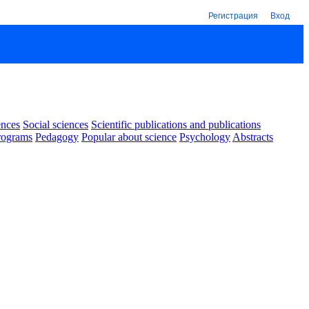
Регистрация
Вход
ences
Social sciences
Scientific publications and publications
rograms
Pedagogy
Popular about science
Psychology
Abstracts