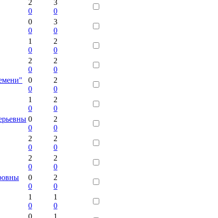
2
3
0
0
0
3
0
0
1
2
0
0
2
2
0
0
емени"
0
2
0
0
1
2
0
0
ерьевны
0
2
0
0
2
2
0
0
2
2
0
0
тровны
0
2
0
0
1
1
0
0
0
1