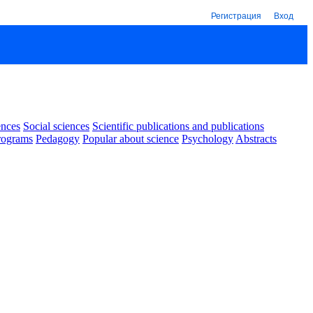
Регистрация
Вход
ences
Social sciences
Scientific publications and publications
rograms
Pedagogy
Popular about science
Psychology
Abstracts