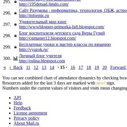
295.
http://195detsad.jimdo.com/
Сайт Разумова - информатика, технология, ОБЖ, астр
296.
http://informic.ru
Удивительный мир книг
297.
http://wwwblogger-primorka-fafi.blogspot.com/
Блог воспиталеля детского сада Веры Гулий
298.
http://cgmaster12.blogspot.com/
Бесплатные уроки и мастер классы по вязанию
299.
http://vyazok.ru/
Личный блог учителя
300.
http://oslina.blogspot.com
«
‹
Back
11
12
13
14
· 15 ·
16
17
18
19
20
Forward
You can see combined chart of attendance dynamics by checking boxes 
Resources added for the last 3 days are marked with
new!
sign.
Numbers under the current values of visitors and visits mean changings
API
Help
Feedback
License agreement
Privacy policy
About Mail.ru