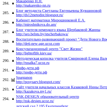
Макаренко Н.Н.
284.
http://makarenko-nn.ru
Блог методиста Светланы Евгеньевны Кувшиновой
285.
http://ds12metodist.blogspot.ru/
Кабинет математики Мирошниковой Е.А.
286.
http://miroshnikova.do.am/
Блог учителя немецкого языка Щербаковой Жанны
287.
http://seo.belstu.by/stscherbakowa/
Воспитательно-развивающий проект "Дети Нового Вр
288.
http://deti-new-age.ucoz.com
Консультационный центр "Свет Жизни"
289.
http://lightoflife.kiev.ua/
Методическая копилка учителя Смирновой Елены Вал
290.
http://rusalka7.ucoz.ru
Инфо-дети.рф
291.
http://инфо-дети.рф
Sparganon
292.
http://posysaev.blogspot.com/
Сайт учителя начальных классов Казаковой Нины Пе
293.
http://kazakova.my1.ru/
NSK-DESIGN образовательный центр
294.
http://nsk-design.ucoz.ru/
детский сад ? 195 Екатеринбург