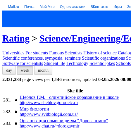
Mail.ru
Почта
Мой Мир
Одноклассники
ВКонтакте
Игры
З
Rating
>
Science/Engineering/E
Universities
For students
Famous Scientists
History of science
Catalog
Scientific conferences, symposia, seminars
Scientific organizations
Sc
Software for scientists
Student life
Technology
Scientic jokes
Schools
day
week
month
2,331,284
page views per
1,146
resources; updated
03.05.2026 00:0
Site title
Шеблов Г.М. - олимпийское образование в школе
281.
http://www.sheblov.gorodetc.ru
Мир биологии
282.
http://www.svitbiologii.com.ua/
Организация помощи детям "Дорога в мир"
283.
http://www.chat.ru/~dorogavmir