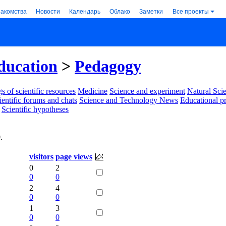
накомства
Новости
Календарь
Облако
Заметки
Все проекты
ducation
>
Pedagogy
s of scientific resources
Medicine
Science and experiment
Natural Sci
ientific forums and chats
Science and Technology News
Educational p
Scientific hypotheses
0
.
visitors
page views
0
2
0
0
2
4
0
0
1
3
0
0