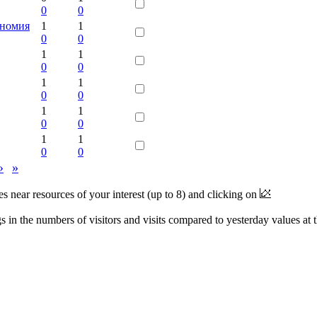
0
0
ономия
1
1
0
0
1
1
0
0
1
1
0
0
1
1
0
0
1
1
0
0
›
»
near resources of your interest (up to 8) and clicking on
 in the numbers of visitors and visits compared to yesterday values at 