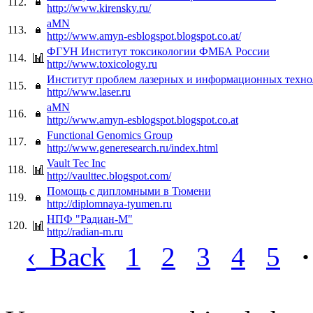
112.
http://www.kirensky.ru/
aMN
113.
http://www.amyn-esblogspot.blogspot.co.at/
ФГУН Институт токсикологии ФМБА России
114.
http://www.toxicology.ru
Институт проблем лазерных и информационных техн
115.
http://www.laser.ru
aMN
116.
http://www.amyn-esblogspot.blogspot.co.at
Functional Genomics Group
117.
http://www.generesearch.ru/index.html
Vault Tec Inc
118.
http://vaulttec.blogspot.com/
Помощь с дипломными в Тюмени
119.
http://diplomnaya-tyumen.ru
НПФ "Радиан-М"
120.
http://radian-m.ru
‹
Back
1
2
3
4
5
·