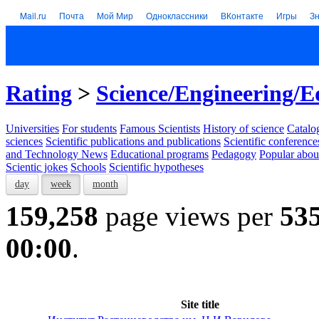
Mail.ru
Почта
Мой Мир
Одноклассники
ВКонтакте
Игры
З
Rating
>
Science/Engineering/E
Universities
For students
Famous Scientists
History of science
Catalog
sciences
Scientific publications and publications
Scientific conference
and Technology News
Educational programs
Pedagogy
Popular abou
Scientic jokes
Schools
Scientific hypotheses
day
week
month
159,258
page views per
53
00:00
.
Site title