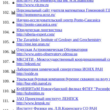
Институт Растениеводства им. Н.И.Вавилова
101.
http://www.vir.nw.ru
Персональный сайт учителя математики Гомоновой Г.
102.
http://gomonova.ucoz.ru/
Научно-исследовательский центр Ponto-Caucasica
103.
http://ponto-caucasica.org/
Юридическая лингвистика
104.
http://siberia-expert.com/
The Zavaritsky Institute of Geology and Geochemistry
105.
http://eng.igg.uran.ru/
Одесская Астрономическая Обсерватория
106.
http://www.astro-observatory.odessa.ua
МКСНТИ - Межгосударственный координационный сов
107.
http://mksnti.ru/
Лаборатория химической синергетики ИОНХ РАН
108.
http://oxide.ru
Уральская буровая компания бурение скважин на воду 
109.
http://bur-ekb.narod.ru
КубНИИТиМ Новокубанский филиал ФГНУ "Росинфо
110.
http://kubniitim.ru
ЗАО Проектный институт ЛЕНПСК
111.
http://www.lenpsk.ru/
Институт Физики им. Л.В.Киренского СО РАН