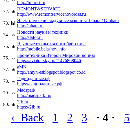
http://futurist.ru
REMONT&SERVICE
72.
http://www.remontservicenovoross.ru
Электрические выдувные машины Tahara / Graham
73.
http://tahara.ru
Новости науки и техники
74.
http://alafor.ru
Научные открытия и изобретения.
75.
http://mobile.belashov.info
Бронетехника Второй Мировой войны
76.
https://aviator-sky.ru/#1476868046
aMN
77.
http://amyn-esblogspot.blogspot.co.id
Радиоданные.рф
78.
https://радиоданные.рф
Madspark
79.
http://madspark.ru/
2fb.ru
80.
https://2fb.ru
‹
Back
1
2
3
· 4 ·
5