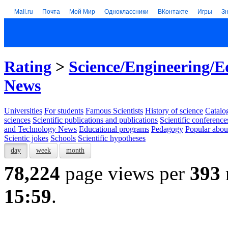
Mail.ru
Почта
Мой Мир
Одноклассники
ВКонтакте
Игры
З
Rating
>
Science/Engineering/E
News
Universities
For students
Famous Scientists
History of science
Catalog
sciences
Scientific publications and publications
Scientific conference
and Technology News
Educational programs
Pedagogy
Popular abou
Scientic jokes
Schools
Scientific hypotheses
day
week
month
78,224
page views per
393
15:59
.