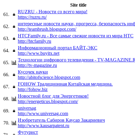
Site title
RUZRU - Новости со всего мира!
61.
https://ruzru.ru/
интересные новости науки, прогресса, безопасность и
62.
http://teambrush.blogspot.com/
HTCFamily.ru - Все самые свежие новости из мира HTC
63.
http://htcfamily.ru
Информационный портал БАЙТ-ЭКС
64.
http://www.buyitx.net
Технологии цифрового телевидения - TV-MAGAZINE.
65.
http://tv-magazine.ru
Кусочек науки
66.
http://abitofscience.blogspot.com
FOHOW Традиционная Китайская медицина.
67.
http://fohow.biz
Новостной блог для Энергетиков!
68.
http://energeticus.blogspot.com/
universag
69.
http://www.universag.com
Изобретатель Сабиров Каусар Закариевич
70.
http://www.kausarpatent.ru
Футурист
71.