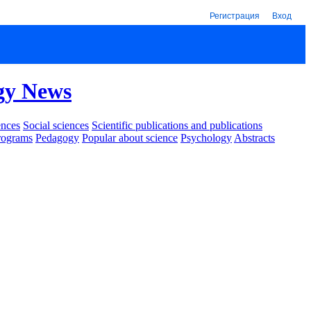
Регистрация
Вход
gy News
ences
Social sciences
Scientific publications and publications
rograms
Pedagogy
Popular about science
Psychology
Abstracts