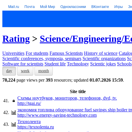
Mail.ru
Почта
Мой Мир
Одноклассники
ВКонтакте
Игры
З
Rating
>
Science/Engineering/E
Universities
For students
Famous Scientists
History of science
Catalog
Scientific conferences, symposia, seminars
Scientific organizations
Sc
Software for scientists
Student life
Technology
Scientic jokes
Schools
day
week
month
78,224
page views per
393
resources; updated
01.07.2026 15:59
.
Site title
Схемы ноутбуков, мониторов, телефонов, dvd, tv.
41.
http://tgai.ru/
экономия топлива оборудование fuel savings ship boiler tr
42.
http://www.energy-saving-technology.com
Технолента
43.
https://texnolenta.ru