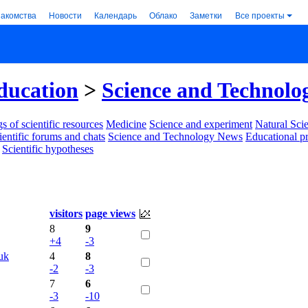
накомства
Новости
Календарь
Облако
Заметки
Все проекты
ducation
>
Science and Technolo
s of scientific resources
Medicine
Science and experiment
Natural Sci
ientific forums and chats
Science and Technology News
Educational p
Scientific hypotheses
visitors
page views
8
9
+4
-3
uk
4
8
-2
-3
7
6
-3
-10