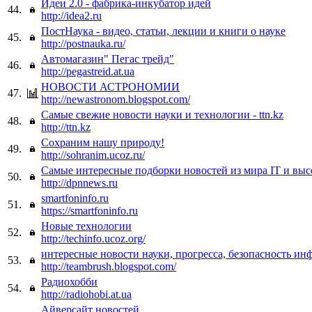
Идеи 2.0 - фабрика-инкубатор идей
44.
http://idea2.ru
ПостНаука - видео, статьи, лекции и книги о науке
45.
http://postnauka.ru/
Автомагазин" Пегас трейд"
46.
http://pegastreid.at.ua
НОВОСТИ АСТРОНОМИИ
47.
http://newastronom.blogspot.com/
Самые свежие новости науки и технологии - ttn.kz
48.
http://ttn.kz
Сохраним нашу природу!
49.
http://sohranim.ucoz.ru/
Самые интересные подборки новостей из мира IT и выс
50.
http://dpnnews.ru
smartfoninfo.ru
51.
https://smartfoninfo.ru
Новые технологии
52.
http://techinfo.ucoz.org/
интересные новости науки, прогресса, безопасность и
53.
http://teambrush.blogspot.com/
Радиохобби
54.
http://radiohobi.at.ua
Айверсайт новостей