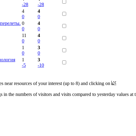
-28
-28
4
4
0
0
перелеты.
0
4
0
0
11
4
0
0
1
3
0
0
нология
1
3
-5
-10
near resources of your interest (up to 8) and clicking on
 in the numbers of visitors and visits compared to yesterday values at 