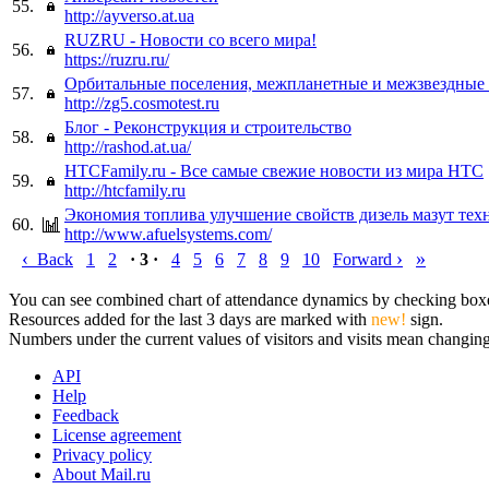
55.
http://ayverso.at.ua
RUZRU - Новости со всего мира!
56.
https://ruzru.ru/
Орбитальные поселения, межпланетные и межзвездные 
57.
http://zg5.cosmotest.ru
Блог - Реконструкция и строительство
58.
http://rashod.at.ua/
HTCFamily.ru - Все самые свежие новости из мира HTC
59.
http://htcfamily.ru
Экономия топлива улучшение свойств дизель мазут тех
60.
http://www.afuelsystems.com/
‹
›
»
Back
1
2
· 3 ·
4
5
6
7
8
9
10
Forward
You can see combined chart of attendance dynamics by checking boxes 
Resources added for the last 3 days are marked with
new!
sign.
Numbers under the current values of visitors and visits mean changings
API
Help
Feedback
License agreement
Privacy policy
About Mail.ru