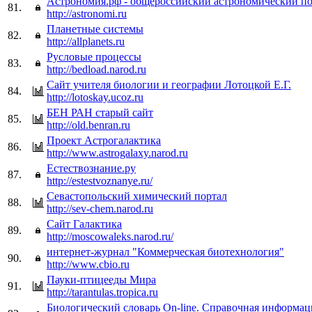
Астрономия.рф - общероссийский астрономический по
81.
http://astronomi.ru
Планетные системы
82.
http://allplanets.ru
Русловые процессы
83.
http://bedload.narod.ru
Сайт учителя биологии и географии Лотоцкой Е.Г.
84.
http://lotoskay.ucoz.ru
БЕН РАН старый сайт
85.
http://old.benran.ru
Проект Астрогалактика
86.
http://www.astrogalaxy.narod.ru
Естествознание.ру
87.
http://estestvoznanye.ru/
Севастопольский химический портал
88.
http://sev-chem.narod.ru
Сайт Галактика
89.
http://moscowaleks.narod.ru/
интернет-журнал "Коммерческая биотехнология"
90.
http://www.cbio.ru
Пауки-птицееды Мира
91.
http://tarantulas.tropica.ru
Биологический словарь On-line. Справочная информац