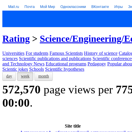
Mail.ru
Почта
Мой Мир
Одноклассники
ВКонтакте
Игры
З
Rating
>
Science/Engineering/E
Universities
For students
Famous Scientists
History of science
Catalog
sciences
Scientific publications and publications
Scientific conference
and Technology News
Educational programs
Pedagogy
Popular abou
Scientic jokes
Schools
Scientific hypotheses
day
week
month
572,570
page views per
77
00:00
.
Site title