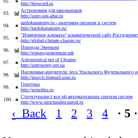
92.
http://bioword.ru
Астрономия для школьников
93.
http://astro.uni-altai.ru
tardokanatomy.ru - анатомия органов и систем
94.
http://tardokanatomy.ru/
"Изменение климата" климатический сайт Росгидроме
95.
http://global-climate-change.ru/
Природа Эвенкии
96.
http://природаэвенкии.рф
Astronomical net of Ukraine
97.
http://astronomy.net.ua
Насекомые-вредители леса Уральского Федерального о
98.
http://insects.botgard.uran.ru
Генетика
99.
http://genetiku.ru
Структуралист все об автоматизации синтеза систем
100.
http://www.structuralist.narod.ru
‹
Back
1
2
3
4
· 5 ·