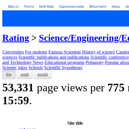
Mail.ru
Почта
Мой Мир
Одноклассники
ВКонтакте
Игры
З
Rating
>
Science/Engineering/E
Universities
For students
Famous Scientists
History of science
Catalog
sciences
Scientific publications and publications
Scientific conference
and Technology News
Educational programs
Pedagogy
Popular abou
Scientic jokes
Schools
Scientific hypotheses
day
week
month
53,331
page views per
775
15:59
.
Site title