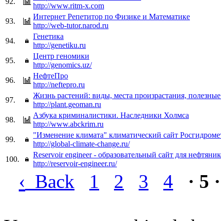
92.
http://www.ritm-x.com
Интернет Репетитор по Физике и Математике
93.
http://web-tutor.narod.ru
Генетика
94.
http://genetiku.ru
Центр геномики
95.
http://genomics.uz/
НефтеПро
96.
http://neftepro.ru
Жизнь растений: виды, места произрастания, полезные
97.
http://plant.geoman.ru
Азбука криминалистики. Наследники Холмса
98.
http://www.abckrim.ru
"Изменение климата" климатический сайт Росгидроме
99.
http://global-climate-change.ru/
Reservoir engineer - образовательный сайт для нефтяни
100.
http://reservoir-engineer.ru/
‹
Back
1
2
3
4
· 5 ·