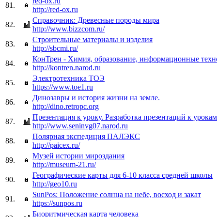
red-ox.ru
81.
http://red-ox.ru
Справочник: Древесные породы мира
82.
http://www.bizzcom.ru/
Строительные материалы и изделия
83.
http://sbcmi.ru/
КонТрен - Химия, образование, информационные тех
84.
http://kontren.narod.ru
Электротехника ТОЭ
85.
https://www.toe1.ru
Динозавры и история жизни на земле.
86.
http://dino.retropc.org
Презентация к уроку. Разработка презентаций к урока
87.
http://www.seninvg07.narod.ru
Полярная экспедиция ПАЛЭКС
88.
http://paicex.ru/
Музей истории мироздания
89.
http://museum-21.ru/
Географические карты для 6-10 класса средней школы
90.
http://geo10.ru
SunPos: Положение солнца на небе, восход и закат
91.
https://sunpos.ru
Биоритмическая карта человека