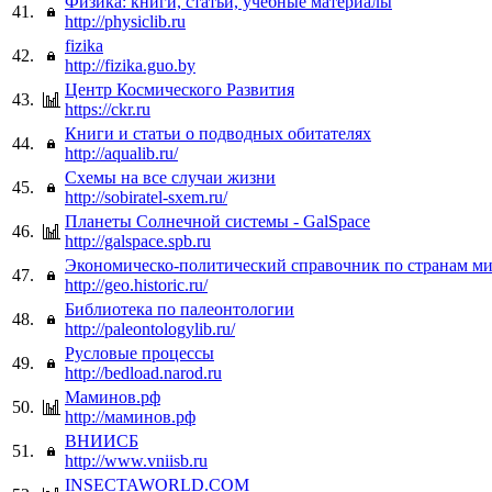
Физика: книги, статьи, учебные материалы
41.
http://physiclib.ru
fizika
42.
http://fizika.guo.by
Центр Космического Развития
43.
https://ckr.ru
Книги и статьи о подводных обитателях
44.
http://aqualib.ru/
Схемы на все случаи жизни
45.
http://sobiratel-sxem.ru/
Планеты Солнечной системы - GalSpace
46.
http://galspace.spb.ru
Экономическо-политический справочник по странам мир
47.
http://geo.historic.ru/
Библиотека по палеонтологии
48.
http://paleontologylib.ru/
Русловые процессы
49.
http://bedload.narod.ru
Маминов.рф
50.
http://маминов.рф
ВНИИСБ
51.
http://www.vniisb.ru
INSECTAWORLD.COM