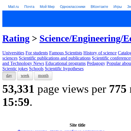
Mail.ru
Почта
Мой Мир
Одноклассники
ВКонтакте
Игры
З
Rating
>
Science/Engineering/E
Universities
For students
Famous Scientists
History of science
Catalog
sciences
Scientific publications and publications
Scientific conference
and Technology News
Educational programs
Pedagogy
Popular abou
Scientic jokes
Schools
Scientific hypotheses
day
week
month
53,331
page views per
775
15:59
.
Site title