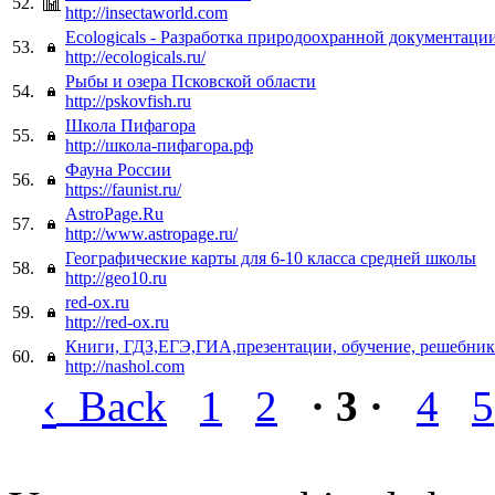
52.
http://insectaworld.com
Ecologicals - Разработка природоохранной документаци
53.
http://ecologicals.ru/
Рыбы и озера Псковской области
54.
http://pskovfish.ru
Школа Пифагора
55.
http://школа-пифагора.рф
Фауна России
56.
https://faunist.ru/
AstroPage.Ru
57.
http://www.astropage.ru/
Географические карты для 6-10 класса средней школы
58.
http://geo10.ru
red-ox.ru
59.
http://red-ox.ru
Книги, ГДЗ,ЕГЭ,ГИА,презентации, обучение, решебник
60.
http://nashol.com
‹
Back
1
2
· 3 ·
4
5