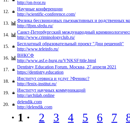
http://on-tvor.ru
Научные конференции
12.
http://scientific-conference.com/
Физика бессвинцовых пьезоактивных и родственных м
13.
http://lfpm.sfedu.ru/
Санкт-Петербургский международный криминологичес
14.
http://www.criminologyclub.ru/
Бесплатный образовательный проект "Дни решений"
15.
http://www.teleinfo.ru/
ВНКСФ
16.
http://www.asf.e-burg.ru/VNKSF/title.html
Dentistry Education Forum. Москва, 27 апреля 2021
17.
https://dentistry.education
Институт сервиса и услуг ?Феникс?
18.
http://fenix-institut.ru/
Институт научных коммуникаций
19.
http://archilab.online
delendik.com
20.
http://delendik.com
· 1 ·
2
3
4
5
6
7