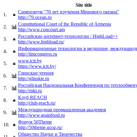
Site title
Симпозиум "70 лет изучения Мирового океана"
1.
http://70.ocean.ru
Constitutional Court of the Republic of Armenia
2.
http://www.concourt.am
Российские интернет-технологии / HighLoad++
3.
http://www.highload.ru/
Информационные технологии в медицине, международ
4.
http://itmcongress.ru
www.ictt.by
5.
https://www.ictt.by/
Глинские чтения
6.
http://glinskie.ru
Российская Национальная Конференция по теплообмен
7.
http://rnkt.ru
Клуб REACH
8.
http://club-reach.ru/
Международная промышленная академия
9.
http://www.grainfood.ru
Форум 50Theme
10.
http://50theme.ucoz.ru/
Общество Науки и Творчества
11.