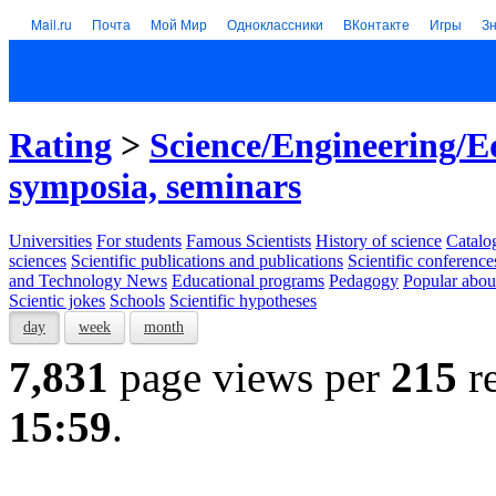
Mail.ru
Почта
Мой Мир
Одноклассники
ВКонтакте
Игры
З
Rating
>
Science/Engineering/E
symposia, seminars
Universities
For students
Famous Scientists
History of science
Catalog
sciences
Scientific publications and publications
Scientific conference
and Technology News
Educational programs
Pedagogy
Popular abou
Scientic jokes
Schools
Scientific hypotheses
day
week
month
7,831
page views per
215
re
15:59
.