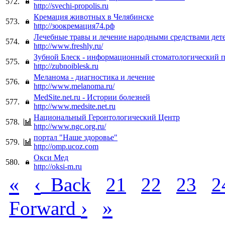
572.
http://svechi-propolis.ru
Кремация животных в Челябинске
573.
http://зоокремация74.рф
Лечебные травы и лечение народными средствами дет
574.
http://www.freshly.ru/
Зубной Блеск - информационный стоматологический 
575.
http://zubnoiblesk.ru
Меланома - диагностика и лечение
576.
http://www.melanoma.ru/
MedSite.net.ru - Истории болезней
577.
http://www.medsite.net.ru
Национальный Геронтологический Центр
578.
http://www.ngc.org.ru/
портал "Наше здоровье"
579.
http://omp.ucoz.com
Окси Мед
580.
http://oksi-m.ru
«
‹
Back
21
22
23
2
›
»
Forward