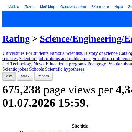
Mail.ru
Почта
Мой Мир
Одноклассники
ВКонтакте
Игры
З
Rating
>
Science/Engineering/E
Universities
For students
Famous Scientists
History of science
Catalog
sciences
Scientific publications and publications
Scientific conference
and Technology News
Educational programs
Pedagogy
Popular abou
Scientic jokes
Schools
Scientific hypotheses
day
week
month
675,238
page views per
4,3
01.07.2026 15:59
.
Site title