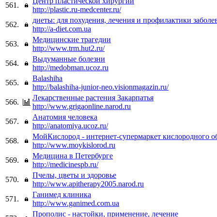
Центр пластической хирургии
561.
http://plastic.ru-medcenter.ru/
диеты: для похудения, лечения и профилактики заболе
562.
http://a-diet.com.ua
Медицинские трагедии
563.
http://www.trm.hut2.ru/
Выдуманные болезни
564.
http://medobman.ucoz.ru
Balashiha
565.
http://balashiha-junior-neo.visionmagazin.ru/
Лекарственные растения Закарпатья
566.
http://www.grigaonline.narod.ru
Анатомия человека
567.
http://anatomiya.ucoz.ru/
МойКислород - интернет-супермаркет кислородного о
568.
http://www.moykislorod.ru
Медицина в Петербурге
569.
http://medicinespb.ru/
Пчелы, цветы и здоровье
570.
http://www.apitherapy2005.narod.ru
Ганимед клиника
571.
http://www.ganimed.com.ua
Прополис - настойки, применение, лечение