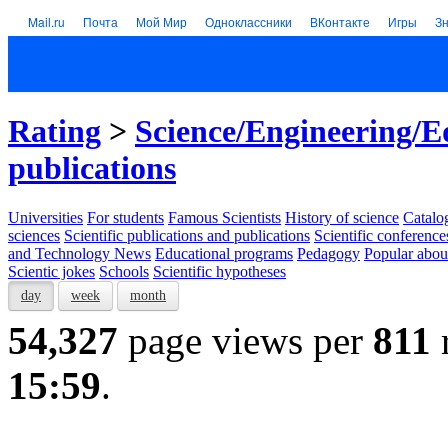
Mail.ru
Почта
Мой Мир
Одноклассники
ВКонтакте
Игры
З
Rating
>
Science/Engineering/E
publications
Universities
For students
Famous Scientists
History of science
Catalog
sciences
Scientific publications and publications
Scientific conference
and Technology News
Educational programs
Pedagogy
Popular abou
Scientic jokes
Schools
Scientific hypotheses
day
week
month
54,327
page views per
811
15:59
.