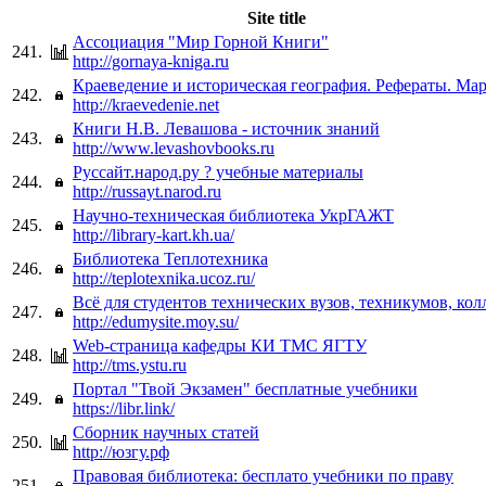
Site title
Ассоциация "Мир Горной Книги"
241.
http://gornaya-kniga.ru
Краеведение и историческая география. Рефераты. М
242.
http://kraevedenie.net
Книги Н.В. Левашова - источник знаний
243.
http://www.levashovbooks.ru
Руссайт.народ.ру ? учебные материалы
244.
http://russayt.narod.ru
Научно-техническая библиотека УкрГАЖТ
245.
http://library-kart.kh.ua/
Библиотека Теплотехника
246.
http://teplotexnika.ucoz.ru/
Всё для студентов технических вузов, техникумов, кол
247.
http://edumysite.moy.su/
Web-страница кафедры КИ ТМС ЯГТУ
248.
http://tms.ystu.ru
Портал "Твой Экзамен" бесплатные учебники
249.
https://libr.link/
Сборник научных статей
250.
http://юзгу.рф
Правовая библиотека: бесплато учебники по праву
251.