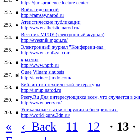
https://jurisprudence.lecture.center
Война идеологий
252.
http://ramsay.narod.ru
Атеистические публикации
253.
http://www.atheistic.narod.ru/
Вестник МГОУ (электронный журнал)
254.
http://evestnik.mgou.ru/
Электронный журнал "Конференц-зал"
255.
http://www.konf-zal.com
крахмал
256.
http://www.nprb.ru
Quae Vilnam sinuosis
257.
http://lavrinec.jimdo.com/
Библиотека технической литературы
258.
http://umup.narod.ru
Peery.Ru Для интересующихся всем, что случается в ж
259.
http://www.peery.ru/
Уникальные статьи о оружии и боеприпасах.
260.
http://world-guns.3dn.ru/
«
‹
Back
11
12
· 13 ·