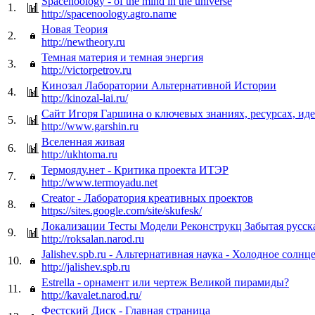
Spacenoology - of the mind in the universe
1.
http://spacenoology.agro.name
Новая Теория
2.
http://newtheory.ru
Темная материя и темная энергия
3.
http://victorpetrov.ru
Кинозал Лаборатории Альтернативной Истории
4.
http://kinozal-lai.ru/
Сайт Игоря Гаршина о ключевых знаниях, ресурсах, ид
5.
http://www.garshin.ru
Вселенная живая
6.
http://ukhtoma.ru
Термояду.нет - Критика проекта ИТЭР
7.
http://www.termoyadu.net
Creator - Лаборатория креативных проектов
8.
https://sites.google.com/site/skufesk/
Локализации Тесты Модели Реконструкц Забытая русск
9.
http://roksalan.narod.ru
Jalishev.spb.ru - Альтернативная наука - Холодное солнц
10.
http://jalishev.spb.ru
Estrella - орнамент или чертеж Великой пирамиды?
11.
http://kavalet.narod.ru/
Фестский Диск - Главная страница