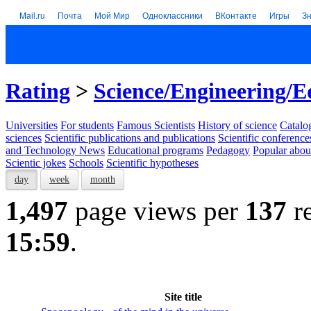
Mail.ru
Почта
Мой Мир
Одноклассники
ВКонтакте
Игры
З
Rating
>
Science/Engineering/E
Universities
For students
Famous Scientists
History of science
Catalog
sciences
Scientific publications and publications
Scientific conference
and Technology News
Educational programs
Pedagogy
Popular abou
Scientic jokes
Schools
Scientific hypotheses
day
week
month
1,497
page views per
137
re
15:59
.
Site title