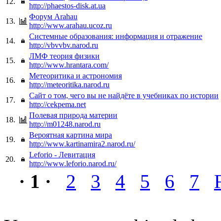
12.
http://phaestos-disk.at.ua
Форум Arahau
13.
http://www.arahau.ucoz.ru
Системные образования: информация и отражение
14.
http://vbvvbv.narod.ru
ЛМФ теория физики
15.
http://www.hrantara.com/
Метеоритика и астрономия
16.
http://meteoritika.narod.ru
Сайт о том, чего вы не найдёте в учебниках по истории
17.
http://cekpema.net
Полевая природа материи
18.
http://m01248.narod.ru
Вероятная картина мира
19.
http://www.kartinamira2.narod.ru/
Leforio - Левитация
20.
http://www.leforio.narod.ru/
· 1 ·
2
3
4
5
6
7