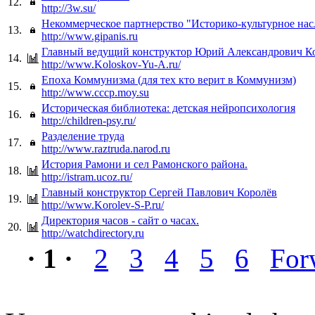
12.
http://3w.su/
Некоммерческое партнерство "Историко-культурное нас
13.
http://www.gipanis.ru
Главный ведущий конструктор Юрий Александрович К
14.
http://www.Koloskov-Yu-A.ru/
Епоха Коммунизма (для тех кто верит в Коммунизм)
15.
http://www.cccp.moy.su
Историческая библиотека: детская нейропсихология
16.
http://children-psy.ru/
Разделение труда
17.
http://www.raztruda.narod.ru
История Рамони и сел Рамонского района.
18.
http://istram.ucoz.ru/
Главный конструктор Сергей Павлович Королёв
19.
http://www.Korolev-S-P.ru/
Директория часов - сайт о часах.
20.
http://watchdirectory.ru
· 1 ·
2
3
4
5
6
For