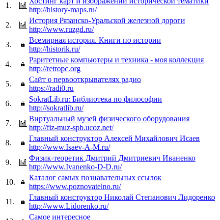
Хостинг карт и изображений исторической тематики
1.
http://history-maps.ru/
История Рязанско-Уральской железной дороги
2.
http://www.ruzgd.ru/
Всемирная история. Книги по истории
3.
http://historik.ru/
Раритетные компьютеры и техника - моя коллекция
4.
http://retropc.org
Сайт о первооткрывателях радио
5.
https://radi0.ru
SokratLib.ru: Библиотека по философии
6.
http://sokratlib.ru/
Виртуальный музей физического оборудования
7.
http://fiz-muz-spb.ucoz.net/
Главный конструктор Алексей Михайлович Исаев
8.
http://www.Isaev-A-M.ru/
Физик-теоретик Дмитрий Дмитриевич Иваненко
9.
http://www.Ivanenko-D-D.ru/
Каталог самых познавательных ссылок
10.
https://www.poznovatelno.ru/
Главный конструктор Николай Степанович Лидоренко
11.
http://www.Lidorenko.ru/
Самое интересное