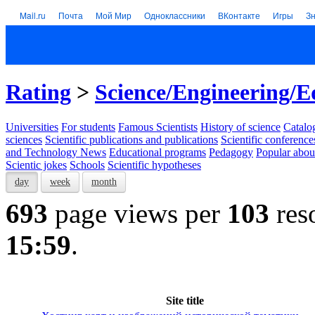
Mail.ru
Почта
Мой Мир
Одноклассники
ВКонтакте
Игры
З
Rating
>
Science/Engineering/E
Universities
For students
Famous Scientists
History of science
Catalog
sciences
Scientific publications and publications
Scientific conference
and Technology News
Educational programs
Pedagogy
Popular abou
Scientic jokes
Schools
Scientific hypotheses
day
week
month
693
page views per
103
res
15:59
.
Site title