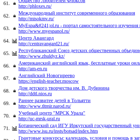
Общество Любителей Флоксов
61.
http://phloxes.ru/
Международный институт современного образования
62.
http://misokmv.ru/
MyEspa&#241;ol.ru - портал самостоятельного изучения 
63.
http://www.myespanol.ru/
Центр Авангард
64.
http://centravangard21.ru/
Республиканский Союз детских общественных объеди
65.
http://www.zhuldyz.kz/
Американский английский язык, бесплатные уроки онл
66.
http://am-en.ru
Английский Новогиреево
67.
https://english-teacher.moscow
Дом детского творчества им. В. Дубинина
68.
http://ddtl.nios.ru
Раннее развитее детей в Тольятти
69.
http://www.tltmir.narod.ru/
Учебный центр "МРСК Урала"
70.
http://uc-mrsk-ural.ru
Ботанический сад ИГУ Иркутский государственный ун
71.
http://www.isu.ru/insts/botsad/index.htm
Грантовые конкурсы: календарь, условия и помощь в з