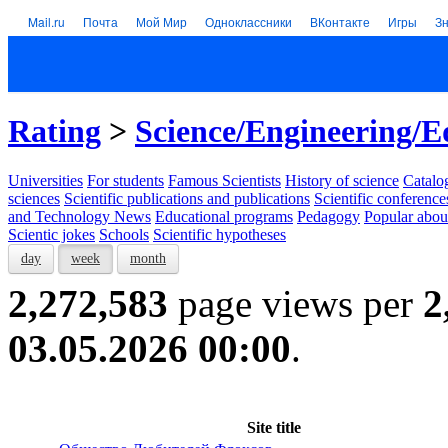
Mail.ru
Почта
Мой Мир
Одноклассники
ВКонтакте
Игры
З
Rating
>
Science/Engineering/E
Universities
For students
Famous Scientists
History of science
Catalog
sciences
Scientific publications and publications
Scientific conference
and Technology News
Educational programs
Pedagogy
Popular abou
Scientic jokes
Schools
Scientific hypotheses
day
week
month
2,272,583
page views per
2
03.05.2026 00:00
.
Site title