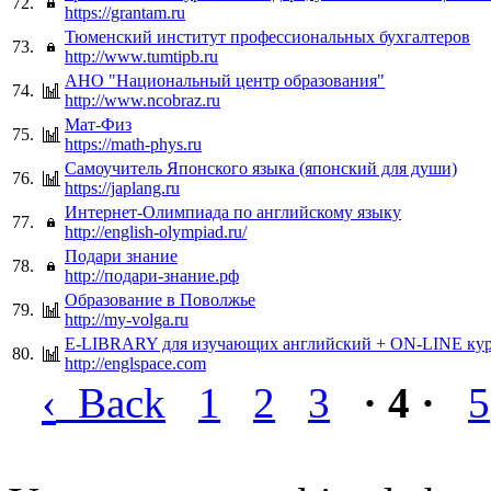
72.
https://grantam.ru
Тюменский институт профессиональных бухгалтеров
73.
http://www.tumtipb.ru
АНО "Национальный центр образования"
74.
http://www.ncobraz.ru
Мат-Физ
75.
https://math-phys.ru
Самоучитель Японского языка (японский для души)
76.
https://japlang.ru
Интернет-Олимпиада по английскому языку
77.
http://english-olympiad.ru/
Подари знание
78.
http://подари-знание.рф
Образование в Поволжье
79.
http://my-volga.ru
E-LIBRARY для изучающих английский + ON-LINE кур
80.
http://englspace.com
‹
Back
1
2
3
· 4 ·
5