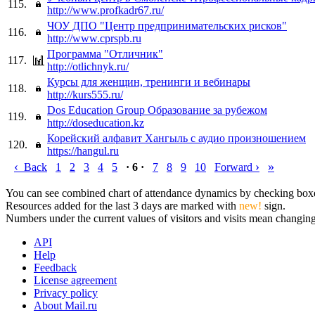
115.
http://www.profkadr67.ru/
ЧОУ ДПО "Центр предпринимательских рисков"
116.
http://www.cprspb.ru
Программа "Отличник"
117.
http://otlichnyk.ru/
Курсы для женщин, тренинги и вебинары
118.
http://kurs555.ru/
Dos Education Group Образование за рубежом
119.
http://doseducation.kz
Корейский алфавит Хангыль c аудио произношением
120.
https://hangul.ru
‹
›
»
Back
1
2
3
4
5
· 6 ·
7
8
9
10
Forward
You can see combined chart of attendance dynamics by checking boxes 
Resources added for the last 3 days are marked with
new!
sign.
Numbers under the current values of visitors and visits mean changings
API
Help
Feedback
License agreement
Privacy policy
About Mail.ru