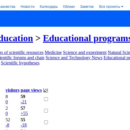
накомства
Новости
Календарь
Облако
Заметки
Все проекты
ducation
>
Educational program
s of scientific resources
Medicine
Science and experiment
Natural Sci
ientific forums and chats
Science and Technology News
Educational p
Scientific hypotheses
visitors
page views
8
59
0
-21
2
57
0
+55
52
55
-8
-18