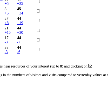
+5
+25
8
45
+5
+34
27
44
+8
+19
21
44
+16
+30
17
44
-3
-7
38
44
-3
-6
near resources of your interest (up to 8) and clicking on
 in the numbers of visitors and visits compared to yesterday values at 