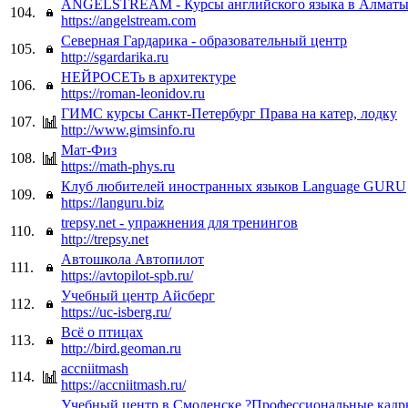
ANGELSTREAM - Курсы английского языка в Алмат
104.
https://angelstream.com
Северная Гардарика - образовательный центр
105.
http://sgardarika.ru
НЕЙРОСЕТь в архитектуре
106.
https://roman-leonidov.ru
ГИМС курсы Санкт-Петербург Права на катер, лодку
107.
http://www.gimsinfo.ru
Мат-Физ
108.
https://math-phys.ru
Клуб любителей иностранных языков Language GURU
109.
https://languru.biz
trepsy.net - упражнения для тренингов
110.
http://trepsy.net
Автошкола Автопилот
111.
https://avtopilot-spb.ru/
Учебный центр Айсберг
112.
https://uc-isberg.ru/
Всё о птицах
113.
http://bird.geoman.ru
accniitmash
114.
https://accniitmash.ru/
Учебный центр в Смоленске ?Профессиональные кадр