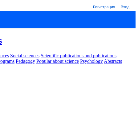
Регистрация
Вход
s
ences
Social sciences
Scientific publications and publications
rograms
Pedagogy
Popular about science
Psychology
Abstracts