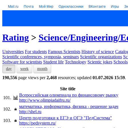
Mail.ru
Почта
Мой Мир
Одноклассники
ВКонтакте
Игры
З
Rating
>
Science/Engineering/E
Universities
For students
Famous Scientists
History of science
Catalog
Scientific conferences, symposia, seminars
Scientific organizations
Sc
Software for scientists
Student life
Technology
Scientic jokes
Schools
day
week
month
190,556
page views per
2,468
resources; updated
01.07.2026 15:59
.
Site title
Всероссийская олимпиада по финансовому рынку
101.
http://www.olimpiadaifru.ru/
математика, информатика, физика - решение задач
102.
http://shel.ru
Центр подготовки к ЕГЭ и ОГЭ "ПедСистема"
103.
https://pedsystem.ru/