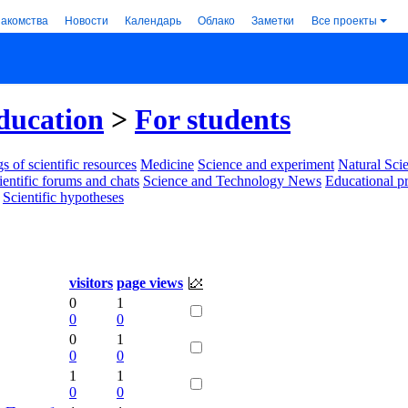
накомства
Новости
Календарь
Облако
Заметки
Все проекты
ducation
>
For students
s of scientific resources
Medicine
Science and experiment
Natural Sci
ientific forums and chats
Science and Technology News
Educational p
Scientific hypotheses
visitors
page views
0
1
0
0
0
1
0
0
1
1
0
0