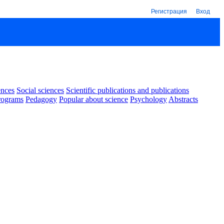
Регистрация
Вход
ences
Social sciences
Scientific publications and publications
rograms
Pedagogy
Popular about science
Psychology
Abstracts