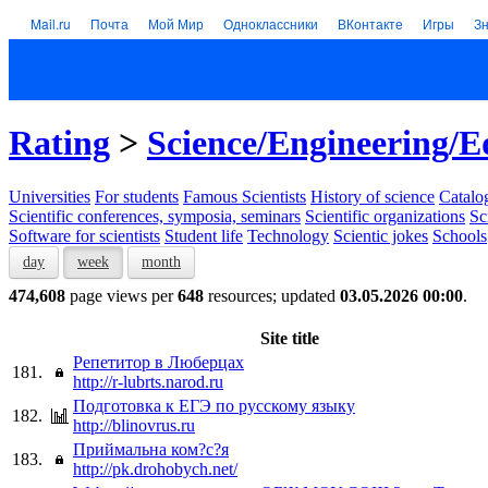
Mail.ru
Почта
Мой Мир
Одноклассники
ВКонтакте
Игры
З
Rating
>
Science/Engineering/E
Universities
For students
Famous Scientists
History of science
Catalog
Scientific conferences, symposia, seminars
Scientific organizations
Sc
Software for scientists
Student life
Technology
Scientic jokes
Schools
day
week
month
474,608
page views per
648
resources; updated
03.05.2026 00:00
.
Site title
Репетитор в Люберцах
181.
http://r-lubrts.narod.ru
Подготовка к ЕГЭ по русскому языку
182.
http://blinovrus.ru
Приймальна ком?с?я
183.
http://pk.drohobych.net/