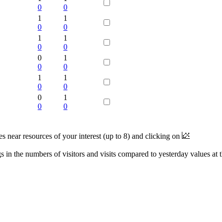
0
0
1
1
0
0
1
1
0
0
0
1
0
0
1
1
0
0
0
1
0
0
near resources of your interest (up to 8) and clicking on
 in the numbers of visitors and visits compared to yesterday values at 