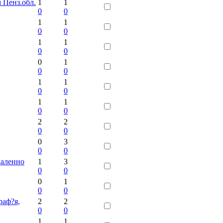
 Пенз.обл.
1
1
0
0
1
1
0
0
1
1
0
0
0
1
0
0
1
1
0
0
1
1
0
0
2
2
0
0
0
3
0
0
даленно
1
3
0
0
0
1
0
0
раф?я,
2
2
0
0
1
1