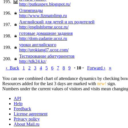
195.
http://putkuspex.blogspot.ru/
Олимпиады
196.
http://www.fizmatolimp.ru
Английский для детей и их родителей
197.
http://englishforme.ucoz.ru/
готовые домашние задания
198.
http://dom-zadanie.ucoz.ru
уроки английского
199.
http://urokiangl7.ucoz.com/
Тестирование абитуриентов
200.
http://tdk24.kz/
‹
›
»
Back
1
2
3
4
5
6
7
8
9
· 10 ·
Forward
You can see combined chart of attendance dynamics by checking boxes 
Resources added for the last 3 days are marked with
new!
sign.
Numbers under the current values of visitors and visits mean changings
API
Help
Feedback
License agreement
Privacy policy
About Mail.ru