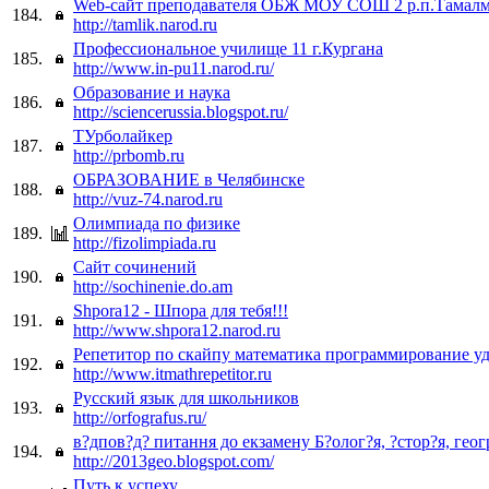
Web-сайт преподавателя ОБЖ МОУ СОШ 2 р.п.Тамалм
184.
http://tamlik.narod.ru
Профессиональное училище 11 г.Кургана
185.
http://www.in-pu11.narod.ru/
Образование и наука
186.
http://sciencerussia.blogspot.ru/
ТУрболайкер
187.
http://prbomb.ru
ОБРАЗОВАНИЕ в Челябинске
188.
http://vuz-74.narod.ru
Олимпиада по физике
189.
http://fizolimpiada.ru
Сайт сочинений
190.
http://sochinenie.do.am
Shpora12 - Шпора для тебя!!!
191.
http://www.shpora12.narod.ru
Репетитор по скайпу математика программирование у
192.
http://www.itmathrepetitor.ru
Русский язык для школьников
193.
http://orfografus.ru/
в?дпов?д? питання до екзамену Б?олог?я, ?стор?я, геог
194.
http://2013geo.blogspot.com/
Путь к успеху