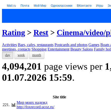
Mail.ru
Почта
Мой Мир
Одноклассники
ВКонтакте
Игры
З
Rating
>
Rest
>
Cinema/video/p
Activities
Bars, cafes, restaurants
Postcards and photos
Games
Boats 
meetings, contacts
Shopping
Entertainment
Beauty Salons
Family hol
day
week
month
4,094,201
page views per
1
01.07.2026 15:59
.
Site title
Мир моих надежд
221.
http://foxrecord.ucoz.ru/