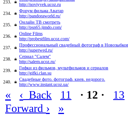
233.
http://noviyvek.ucoz.ru
Форум фильма Аватар
234.
http://pandoraworld.ru/
Онлайн ТВ смотреть
235.
http://psn65.jimdo.com/
Online Films
236.
http://probestfilm.ucoz.com/
Профессиональный свадебный фотограф в Новозыбко
237.
http://superwed.ru/
Сериал "Салем"
238.
http://salem.ucoz.ru/
Гифки из фильмов, мультфильмов и сериалов
239.
http://gifki.clan.su
Свадебные фото. фотограф. киев. недорого.
240.
http://www.instant.ucoz.ua/
«
‹
Back
11
· 12 ·
13
›
»
Forward