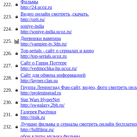
Фильмы
222.
http://24.ucoz.ru
Видео онлайн смотреть ,скачать.
223.
http://oz6.ru/
soniye-india
224.
http://soniye-india.ucoz.ru/
Дневники вампира
225.
http://vampire-tv.3dn.ru/
Top-serials - сайт о сериалах и кино
226.
http://top-serials.ucoz.ru
Сайт о Гарри Поттере
227.
http://vedmochka-hp.ucoz.ru/
Сайт для обмена информацией
228.
http://layner.clan.su
Группа Ленинград Фан-сайт, видео, фото смотреть онл
229.
http://proleningrad.ru
Star Wars HyperNet
230.
http://swgalaxy.2bb.ru/
Галерея Рысёнки
231.
http://risik.ru
Лучшие фильмы и сериалы смотреть онлайн бесплатно
232.
http://fullfilmz.ru/
обои,клипы,музыка,фильмы