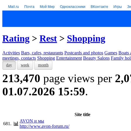
Mail.ru
Почта
Мой Мир
Одноклассники
ВКонтакте
Игры
З
Rating
>
Rest
>
Shopping
Activities
Bars, cafes, restaurants
Postcards and photos
Games
Boats 
meetings, contacts
Shopping
Entertainment
Beauty Salons
Family hol
day
week
month
213,470
page views per
2,0
01.07.2026 15:59
.
Site title
AVON и мы
681.
http://www.avon-forum.ru/