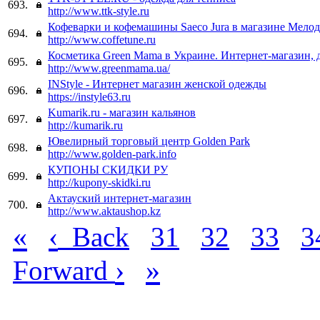
693.
http://www.ttk-style.ru
Кофеварки и кофемашины Saeco Jura в магазине Мело
694.
http://www.coffetune.ru
Косметика Green Mama в Украине. Интернет-магазин, д
695.
http://www.greenmama.ua/
INStyle - Интернет магазин женской одежды
696.
https://instyle63.ru
Kumarik.ru - магазин кальянов
697.
http://kumarik.ru
Ювелирный торговый центр Golden Park
698.
http://www.golden-park.info
КУПОНЫ СКИДКИ РУ
699.
http://kupony-skidki.ru
Актауский интернет-магазин
700.
http://www.aktaushop.kz
«
‹
Back
31
32
33
3
›
»
Forward