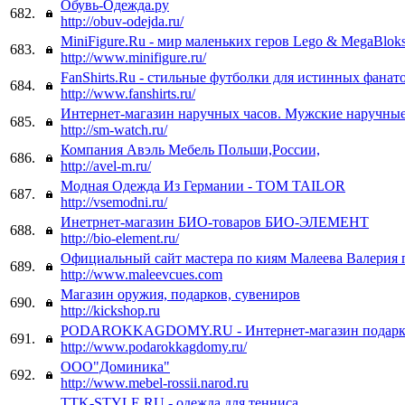
Обувь-Одежда.ру
682.
http://obuv-odejda.ru/
MiniFigure.Ru - мир маленьких геров Lego & MegaBloks
683.
http://www.minifigure.ru/
FanShirts.Ru - стильные футболки для истинных фанат
684.
http://www.fanshirts.ru/
Интернет-магазин наручных часов. Мужские наручные
685.
http://sm-watch.ru/
Компания Авэль Мебель Польши,России,
686.
http://avel-m.ru/
Модная Одежда Из Германии - TOM TAILOR
687.
http://vsemodni.ru/
Инетрнет-магазин БИО-товаров БИО-ЭЛЕМЕНТ
688.
http://bio-element.ru/
Официальный сайт мастера по киям Малеева Валерия 
689.
http://www.maleevcues.com
Магазин оружия, подарков, сувениров
690.
http://kickshop.ru
PODAROKKAGDOMY.RU - Интернет-магазин подарко
691.
http://www.podarokkagdomy.ru/
OOO"Доминика"
692.
http://www.mebel-rossii.narod.ru
TTK-STYLE.RU - одежда для тенниса