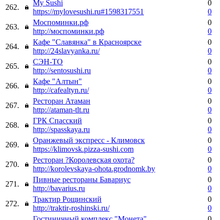
My Sushi
0
262.
https://mylovesushi.ru#1598317551
0
Моспоминки.рф
0
263.
http://моспоминки.рф
0
Кафе "Славянка" в Красноярске
0
264.
http://24slavyanka.ru/
0
СЭН-ТО
0
265.
http://sentosushi.ru
0
Кафе "Алтын"
0
266.
http://cafealtyn.ru/
0
Ресторан Атаман
0
267.
http://ataman-tlt.ru
0
ГРК Спасский
0
268.
http://spasskaya.ru
0
Оранжевый экспресс - Климовск
0
269.
https://klimovsk.pizza-sushi.com
0
Ресторан ?Королевская охота?
0
270.
http://korolevskaya-ohota.grodnomk.by
0
Пивные рестораны Бавариус
0
271.
http://bavarius.ru
0
Трактир Рощинский
0
272.
http://traktir-roshinski.ru/
0
Гостиничный комплекс "Монета"
0