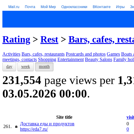
Mail.ru
Почта
Мой Мир
Одноклассники
ВКонтакте
Игры
З
Rating
>
Rest
>
Bars, cafes, res
Activities
Bars, cafes, restaurants
Postcards and photos
Games
Boats 
meetings, contacts
Shopping
Entertainment
Beauty Salons
Family hol
day
week
month
231,554
page views per
1,3
03.05.2026 00:00
.
Site title
visi
Доставка еды и продуктов
0
261.
https://eda7.ru/
0