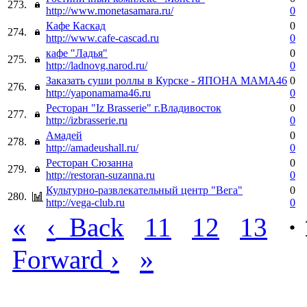
273.
http://www.monetasamara.ru/
0
Кафе Каскад
0
274.
http://www.cafe-cascad.ru
0
кафе "Ладья"
0
275.
http://ladnovg.narod.ru/
0
Заказать суши роллы в Курске - ЯПОНА МАМА46
0
276.
http://yaponamama46.ru
0
Ресторан "Iz Brasserie" г.Владивосток
0
277.
http://izbrasserie.ru
0
Амадей
0
278.
http://amadeushall.ru/
0
Ресторан Сюзанна
0
279.
http://restoran-suzanna.ru
0
Культурно-развлекательный центр "Вега"
0
280.
http://vega-club.ru
0
«
‹
Back
11
12
13
·
›
»
Forward