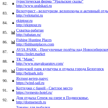
туристическая фирма "Уральские сказы"
82.
http://www.uralskazi.ru
Велотурист - велотуризм, велопоходы и активный отд
83.
http://veloturist.ru
ekiptour.ru
84.
http://ekiptour.ru
Схватка-рабатан
85.
http://rabatan.ru/
Fishing Hunting Places
86.
http://fishhuntplaces.com
AVIA.PARK - Прогулочные полёты над Новосибирско
87.
https://polet.market
ТК "Маяк"
88.
http://www.mayaksaratov.com/
Городской парк культуры и отдыха города Белогорск
89.
http://belpark.info
Яхтинг,ветер,парус
90.
https://wind-sail.ru
Коттеджи с баней - Светлое место
91.
https://svmesto-hotel.ru/
Дом отдыха Сенеж на озере в Подмосковье.
92.
http://domsenezh.ru
Товары для рыбалки