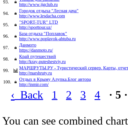
93.
http://www.jigclub.ru
Городок отдыха "Лесная дача"
94.
http://www.lesdacha.com
"SPORT-TUR" LTD
95.
http://sporttour.uz/
База отдыха "Поплавок"
96.
http://www.poplavok-ahtuba.ru
Данмото
97.
https://danmoto.ru/
Край путешествий
98.
http://kray-puteshestviy.ru
МАРШРУТЫ.РУ - Туристический сервер. Карты, отчет
99.
http://marshruty.ru
Отдых в Крыму Алупка.Блог автора
100.
http://inmir.com/
‹
Back
1
2
3
4
· 5 ·
You can see combined chart