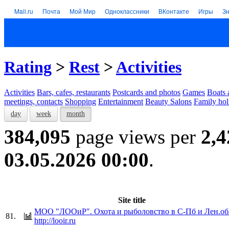
Mail.ru
Почта
Мой Мир
Одноклассники
ВКонтакте
Игры
З
Rating
>
Rest
>
Activities
Activities
Bars, cafes, restaurants
Postcards and photos
Games
Boats 
meetings, contacts
Shopping
Entertainment
Beauty Salons
Family hol
day
week
month
384,095
page views per
2,4
03.05.2026 00:00
.
Site title
МОО "ЛООиР". Охота и рыболовство в С-Пб и Лен.об
81.
http://looir.ru