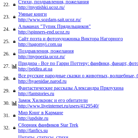
Стихи, поздравления, пожелания
22.
http://mystishki.ucoz.ru/
Умные книги
23.
http://www.sozdam-sait.ucoz.ru/
Альманах "Тупик Прядильщиков"
24.
http://spinners-end.ucoz.ru
Сайт поэта и фотохудожника Виктора Нагорного
25.
http://nagornyi.com.ua
Поздравления, пожелания
26.
http://mypoezia.ucoz.ru/
Придира - Все по Гарри Поттеру: фанфики, фанарт, фото
27.
http://pridira.at.ua
Все русские народные сказки о животных, волшебные, 
28.
http://hyaenidae.narod.ru
Фантастические рассказы Александра Прялухина
29.
http://fantstories.ru
Замок Хилкровс и его обитатели
30.
http://www.liveinternet.ru/users/4129540/
Мир Книг в Кармане
31.
http://updsite.ru
Сборник фанфиков Star Trek
32.
http://fanfics.su
Цитаты, статусы, стихи