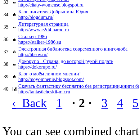
33.
http://citaty-womense.blogspot.ru
Блог писателя Добрынина Юрия
34.
http://blogdum.ru/
Литературная страница
35.
http://www.e2d4.narod.ru
Сталкер 1986
36.
https://stalker-1986.su
Электронная библиотека современного книголюба
37.
http://libsov.ru/
Докорупо - Страна, до которой рукой подать
38.
https://dokorupo.ru/
Блог о моём личном мнении!
39.
http://moyomnenie.blogspot.com/
Скачать фантастику бесплатно без регистрации,книги б
40.
http://fantasticheskii-mir.ru
‹
Back
1
· 2 ·
3
4
5
You can see combined chart