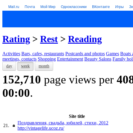
Mail.ru
Почта
Мой Мир
Одноклассники
ВКонтакте
Игры
З
Rating
>
Rest
>
Reading
Activities
Bars, cafes, restaurants
Postcards and photos
Games
Boats 
meetings, contacts
Shopping
Entertainment
Beauty Salons
Family hol
day
week
month
152,710
page views per
40
00:00
.
Site title
Поздравления, свадьба, юбилей, стихи, 2012
21.
http://vintagelife.ucoz.ru/