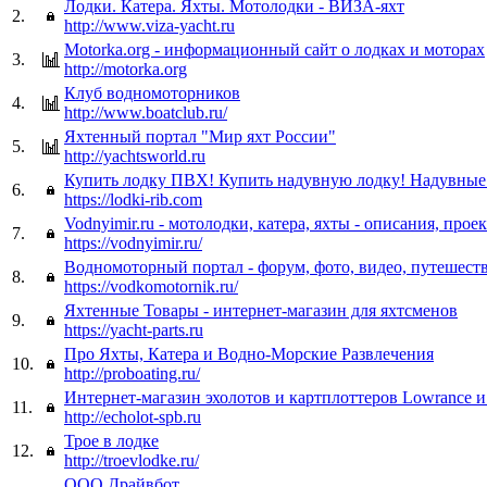
Лодки. Катера. Яхты. Мотолодки - ВИЗА-яхт
2.
http://www.viza-yacht.ru
Motorka.org - информационный сайт о лодках и моторах
3.
http://motorka.org
Клуб водномоторников
4.
http://www.boatclub.ru/
Яхтенный портал "Мир яхт России"
5.
http://yachtsworld.ru
Купить лодку ПВХ! Купить надувную лодку! Надувны
6.
https://lodki-rib.com
Vodnyimir.ru - мотолодки, катера, яхты - описания, прое
7.
https://vodnyimir.ru/
Водномоторный портал - форум, фото, видео, путешеств
8.
https://vodkomotornik.ru/
Яхтенные Товары - интернет-магазин для яхтсменов
9.
https://yacht-parts.ru
Про Яхты, Катера и Водно-Морские Развлечения
10.
http://proboating.ru/
Интернет-магазин эхолотов и картплоттеров Lowrance и
11.
http://echolot-spb.ru
Трое в лодке
12.
http://troevlodke.ru/
ООО Драйвбот