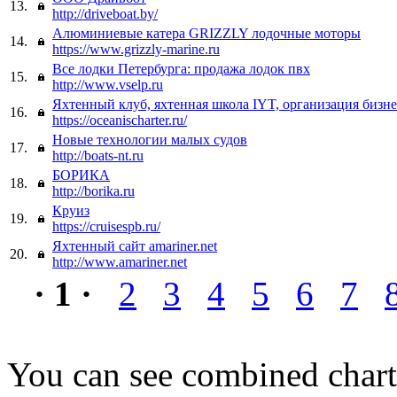
13.
http://driveboat.by/
Алюминиевые катера GRIZZLY лодочные моторы
14.
https://www.grizzly-marine.ru
Все лодки Петербурга: продажа лодок пвх
15.
http://www.vselp.ru
Яхтенный клуб, яхтенная школа IYT, организация бизне
16.
https://oceanischarter.ru/
Новые технологии малых судов
17.
http://boats-nt.ru
БОРИКА
18.
http://borika.ru
Круиз
19.
https://cruisespb.ru/
Яхтенный сайт amariner.net
20.
http://www.amariner.net
· 1 ·
2
3
4
5
6
7
You can see combined chart