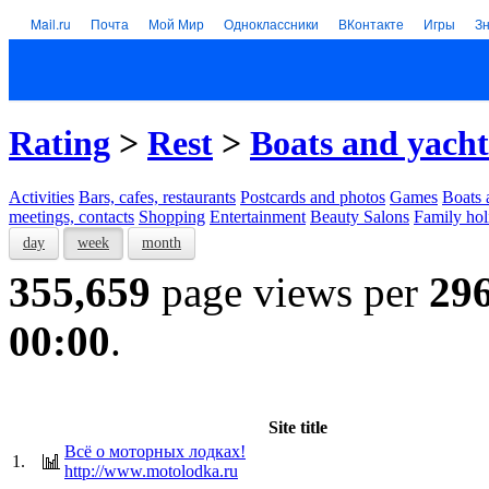
Mail.ru
Почта
Мой Мир
Одноклассники
ВКонтакте
Игры
З
Rating
>
Rest
>
Boats and yacht
Activities
Bars, cafes, restaurants
Postcards and photos
Games
Boats 
meetings, contacts
Shopping
Entertainment
Beauty Salons
Family hol
day
week
month
355,659
page views per
29
00:00
.
Site title
Всё о моторных лодках!
1.
http://www.motolodka.ru