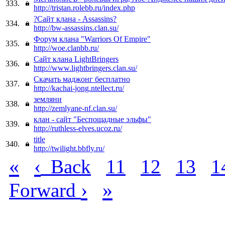
333.
http://tristan.rolebb.ru/index.php
?Сайт клана - Аssassins?
334.
http://bw-assassins.clan.su/
Форум клана "Warriors Of Empire"
335.
http://woe.clanbb.ru/
Сайт клана LightBringers
336.
http://www.lightbringers.clan.su/
Скачать маджонг бесплатно
337.
http://kachai-jong.ntellect.ru/
земляни
338.
http://zemlyane-nf.clan.su/
клан - сайт "Беспощадные эльфы"
339.
http://ruthless-elves.ucoz.ru/
title
340.
http://twilight.bbfly.ru/
«
‹
Back
11
12
13
1
›
»
Forward