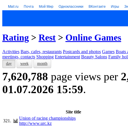
Mail.ru
Почта
Мой Мир
Одноклассники
ВКонтакте
Игры
З
Rating
>
Rest
>
Online Games
Activities
Bars, cafes, restaurants
Postcards and photos
Games
Boats 
meetings, contacts
Shopping
Entertainment
Beauty Salons
Family hol
day
week
month
7,620,788
page views per
2
01.07.2026 15:59
.
Site title
Union of racing championships
321.
http://www.urc.kz