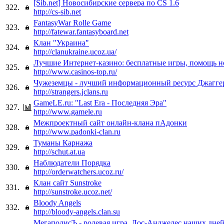
[Sib.net] Новосибирские сервера по CS 1.6
322.
http://cs-sib.net
FantasyWar Rolle Game
323.
http://fatewar.fantasyboard.net
Клан "Украина"
324.
http://clanukraine.ucoz.ua/
Лучшие Интернет-казино: бесплатные игры, помощь 
325.
http://www.casinos-top.ru/
Чужеземцы - лучший информационный ресурс Джагге
326.
http://strangers.jclans.ru
GameLE.ru: "Last Era - Последняя Эра"
327.
http://www.gamele.ru
Межпроектный сайт онлайн-клана пАдонки
328.
http://www.padonki-clan.ru
Туманы Карнажа
329.
http://schut.at.ua
Наблюдатели Порядка
330.
http://orderwatchers.ucoz.ru/
Клан сайт Sunstroke
331.
http://sunstroke.ucoz.net/
Bloody Angels
332.
http://bloody-angels.clan.su
МегаполисЪ - ролевая игра, Лос-Анджелес наших дней