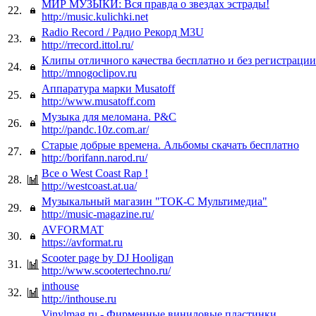
МИР МУЗЫКИ: Вся правда о звездах эстрады!
22.
http://music.kulichki.net
Radio Record / Радио Рекорд M3U
23.
http://rrecord.ittol.ru/
Клипы отличного качества бесплатно и без регистрации
24.
http://mnogoclipov.ru
Аппаратура марки Musatoff
25.
http://www.musatoff.com
Музыка для меломана. P&C
26.
http://pandc.10z.com.ar/
Старые добрые времена. Альбомы скачать бесплатно
27.
http://borifann.narod.ru/
Все о West Coast Rap !
28.
http://westcoast.at.ua/
Музыкальный магазин "ТОК-С Мультимедиа"
29.
http://music-magazine.ru/
AVFORMAT
30.
https://avformat.ru
Scooter page by DJ Hooligan
31.
http://www.scootertechno.ru/
inthouse
32.
http://inthouse.ru
Vinylmag.ru - Фирменные виниловые пластинки