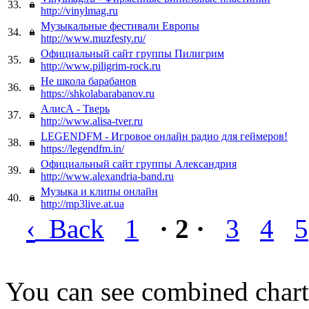
33.
http://vinylmag.ru
Музыкальные фестивали Европы
34.
http://www.muzfesty.ru/
Официальный сайт группы Пилигрим
35.
http://www.piligrim-rock.ru
Не школа барабанов
36.
https://shkolabarabanov.ru
АлисА - Тверь
37.
http://www.alisa-tver.ru
LEGENDFM - Игровое онлайн радио для геймеров!
38.
https://legendfm.in/
Официальный сайт группы Александрия
39.
http://www.alexandria-band.ru
Музыка и клипы онлайн
40.
http://mp3live.at.ua
‹
Back
1
· 2 ·
3
4
5
You can see combined chart