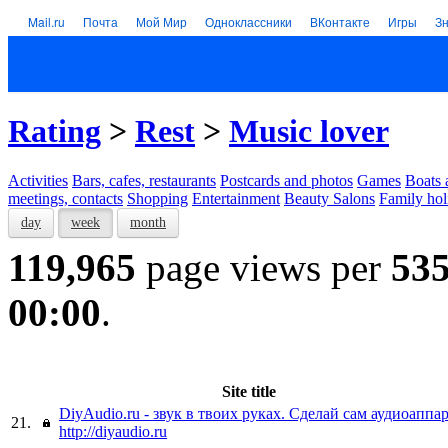
Mail.ru
Почта
Мой Мир
Одноклассники
ВКонтакте
Игры
З
Rating
>
Rest
>
Music lover
Activities
Bars, cafes, restaurants
Postcards and photos
Games
Boats 
meetings, contacts
Shopping
Entertainment
Beauty Salons
Family hol
day
week
month
119,965
page views per
53
00:00
.
Site title
DiyAudio.ru - звук в твоих руках. Сделай сам аудиоаппа
21.
http://diyaudio.ru