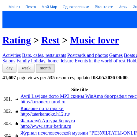
Mail.ru
Почта
Мой Мир
Одноклассники
ВКонтакте
Игры
З
Rating
>
Rest
>
Music lover
Activities
Bars, cafes, restaurants
Postcards and photos
Games
Boats 
Salons
Family holiday, home, leisure
Events in the world of rest
Hob
day
week
month
41,607
page views per
535
resources; updated
03.05.2026 00:00
.
Site title
Avril Lavigne фото MP3 скины WinAmp биография текс
301.
http://kuzonex.narod.ru
Караоке по татарски
302.
http://tatarkaraoke.h12.ru/
Фан-клуб Артура Беркута
303.
http://www.artur-berkut.ru
Журнал нечеловеческой музыки "РЕЗУЛЬТАТЫ-ONLI
304.