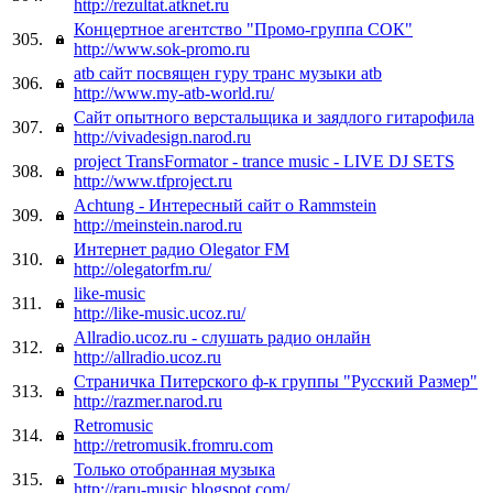
http://rezultat.atknet.ru
Концертное агентство "Промо-группа СОК"
305.
http://www.sok-promo.ru
atb сайт посвящен гуру транс музыки atb
306.
http://www.my-atb-world.ru/
Сайт опытного верстальщика и заядлого гитарофила
307.
http://vivadesign.narod.ru
project TransFormator - trance music - LIVE DJ SETS
308.
http://www.tfproject.ru
Achtung - Интересный сайт о Rammstein
309.
http://meinstein.narod.ru
Интернет радио Olegator FM
310.
http://olegatorfm.ru/
like-music
311.
http://like-music.ucoz.ru/
Allradio.ucoz.ru - слушать радио онлайн
312.
http://allradio.ucoz.ru
Страничка Питерского ф-к группы "Русский Размер"
313.
http://razmer.narod.ru
Retromusic
314.
http://retromusik.fromru.com
Только отобранная музыка
315.
http://raru-music.blogspot.com/