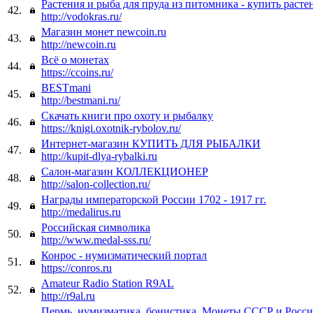
Растения и рыба для пруда из питомника - купить расте
42.
http://vodokras.ru/
Магазин монет newcoin.ru
43.
http://newcoin.ru
Всё о монетах
44.
https://ccoins.ru/
BESTmani
45.
http://bestmani.ru/
Скачать книги про охоту и рыбалку
46.
https://knigi.oxotnik-rybolov.ru/
Интернет-магазин КУПИТЬ ДЛЯ РЫБАЛКИ
47.
http://kupit-dlya-rybalki.ru
Салон-магазин КОЛЛЕКЦИОНЕР
48.
http://salon-collection.ru/
Награды императорской России 1702 - 1917 гг.
49.
http://medalirus.ru
Российская символика
50.
http://www.medal-sss.ru/
Конрос - нумизматический портал
51.
https://conros.ru
Amateur Radio Station R9AL
52.
http://r9al.ru
Пермь, нумизматика, бонистика, Монеты СССР и Росси