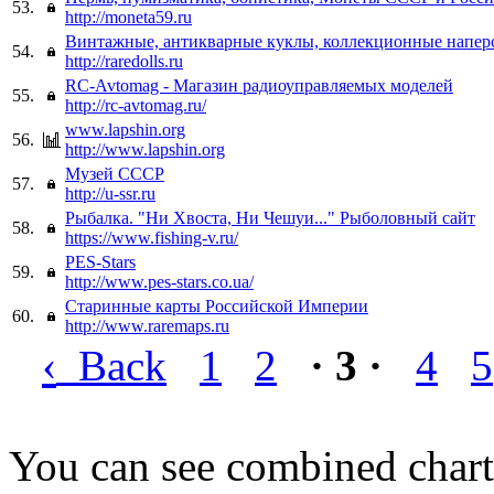
53.
http://moneta59.ru
Винтажные, антикварные куклы, коллекционные напер
54.
http://raredolls.ru
RC-Avtomag - Магазин радиоуправляемых моделей
55.
http://rc-avtomag.ru/
www.lapshin.org
56.
http://www.lapshin.org
Музей СССР
57.
http://u-ssr.ru
Рыбалка. "Ни Хвоста, Ни Чешуи..." Рыболовный сайт
58.
https://www.fishing-v.ru/
PES-Stars
59.
http://www.pes-stars.co.ua/
Старинные карты Российской Империи
60.
http://www.raremaps.ru
‹
Back
1
2
· 3 ·
4
5
You can see combined chart