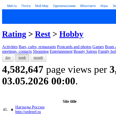
Mail.ru
Почта
Мой Мир
Одноклассники
ВКонтакте
Игры
З
Rating
>
Rest
>
Hobby
Activities
Bars, cafes, restaurants
Postcards and photos
Games
Boats 
meetings, contacts
Shopping
Entertainment
Beauty Salons
Family hol
day
week
month
4,582,647
page views per
3
03.05.2026 00:00
.
Site title
Награды России
41.
http://ordenrf.ru