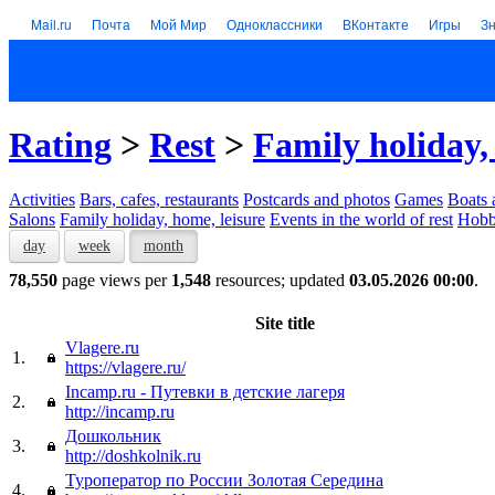
Mail.ru
Почта
Мой Мир
Одноклассники
ВКонтакте
Игры
З
Rating
>
Rest
>
Family holiday,
Activities
Bars, cafes, restaurants
Postcards and photos
Games
Boats 
Salons
Family holiday, home, leisure
Events in the world of rest
Hob
day
week
month
78,550
page views per
1,548
resources; updated
03.05.2026 00:00
.
Site title
Vlagere.ru
1.
https://vlagere.ru/
Incamp.ru - Путевки в детские лагеря
2.
http://incamp.ru
Дошкольник
3.
http://doshkolnik.ru
Туроператор по России Золотая Середина
4.