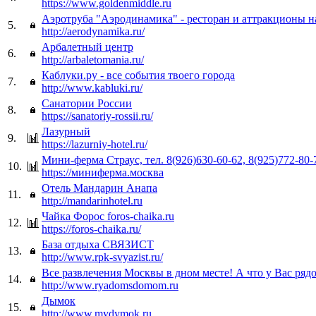
https://www.goldenmiddle.ru
Аэротруба "Аэродинамика" - ресторан и аттракционы
5.
http://aerodynamika.ru/
Арбалетный центр
6.
http://arbaletomania.ru/
Каблуки.ру - все события твоего города
7.
http://www.kabluki.ru/
Санатории России
8.
https://sanatoriy-rossii.ru/
Лазурный
9.
https://lazurniy-hotel.ru/
Мини-ферма Страус, тел. 8(926)630-60-62, 8(925)772-80-
10.
https://миниферма.москва
Отель Мандарин Анапа
11.
http://mandarinhotel.ru
Чайка Форос foros-chaika.ru
12.
https://foros-chaika.ru/
База отдыха СВЯЗИСТ
13.
http://www.rpk-svyazist.ru/
Все развлечения Москвы в дном месте! А что у Вас ряд
14.
http://www.ryadomsdomom.ru
Дымок
15.
http://www.mydymok.ru