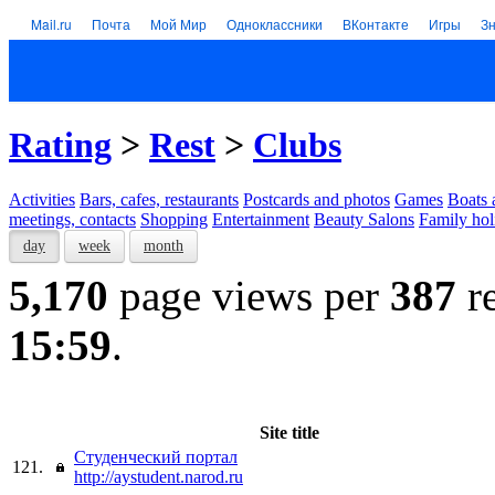
Mail.ru
Почта
Мой Мир
Одноклассники
ВКонтакте
Игры
З
Rating
>
Rest
>
Clubs
Activities
Bars, cafes, restaurants
Postcards and photos
Games
Boats 
meetings, contacts
Shopping
Entertainment
Beauty Salons
Family hol
day
week
month
5,170
page views per
387
re
15:59
.
Site title
Студенческий портал
121.
http://aystudent.narod.ru