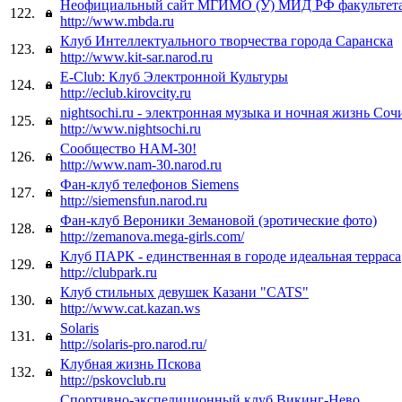
Неофициальный сайт МГИМО (У) МИД РФ факульте
122.
http://www.mbda.ru
Клуб Интеллектуального творчества города Саранска
123.
http://www.kit-sar.narod.ru
E-Club: Клуб Электронной Культуры
124.
http://eclub.kirovcity.ru
nightsochi.ru - электронная музыка и ночная жизнь Соч
125.
http://www.nightsochi.ru
Сообщество НАМ-30!
126.
http://www.nam-30.narod.ru
Фан-клуб телефонов Siemens
127.
http://siemensfun.narod.ru
Фан-клуб Вероники Земановой (эротические фото)
128.
http://zemanova.mega-girls.com/
Клуб ПАРК - единственная в городе идеальная терраса
129.
http://clubpark.ru
Клуб стильных девушек Казани "CATS"
130.
http://www.cat.kazan.ws
Solaris
131.
http://solaris-pro.narod.ru/
Клубная жизнь Пскова
132.
http://pskovclub.ru
Спортивно-экспедиционный клуб Викинг-Нево