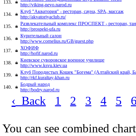
133.
http://viking-nevo.narod.ru
Клуб "Акватория" - ресторан, сауна, SPA, массаж
134.
http://akvatoriyaclub.ru/
Развлекательный комплекс ПРОСПЕКТ - ресторан, тан
135.
http://prospekt-ufa.ru
Курительный салон
136.
http://www.cornelius.ru/GB/guest.php
ХОФИФ
137.
http://hofif.narod.ru
Киевское суворовское военное училище
138.
http://www.ksvu.kiev.ua
Клуб Породистых Кошек "Богема" (Алтайский край, Б
139.
http://rkf.kuraltay-khan.ru
Бодрый народ
140.
http://bodry.narod.ru
‹
Back
1
2
3
4
5
You can see combined chart