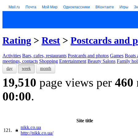
Mail.ru
Почта
Мой Мир
Одноклассники
ВКонтакте
Игры
З
Rating
>
Rest
>
Postcards and p
Activities
Bars, cafes, restaurants
Postcards and photos
Games
Boats 
meetings, contacts
Shopping
Entertainment
Beauty Salons
Family hol
day
week
month
19,510
page views per
460
00:00
.
Site title
nikk.co.ua
121.
http://nikk.co.ua/