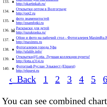
133.
http://okartinkah.ru/
Открытки оптом в Волгограде
134.
http://opt2.ru
фото знаменитостей
135.
http://znamfotki.ru
Раскраски для детей
136.
http://razukraska.ru/
Обои и фото на рабочий стол - Фотогалерея MaximRu.
137.
http://maximru.ru
Фотогалерея города Уфа
138.
http://ufalife.info/
Открытки@Lotta. Лучшая коллекция рунета!
139.
http://lotta.q314.ru
Фотограф Руслан Эльквест (Elquest)
140.
http://elquest.ru
‹
Back
1
2
3
4
5
You can see combined chart