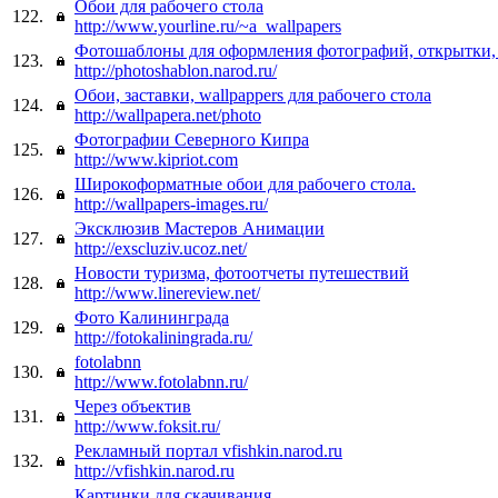
Обои для рабочего стола
122.
http://www.yourline.ru/~a_wallpapers
Фотошаблоны для оформления фотографий, открытки,
123.
http://photoshablon.narod.ru/
Обои, заставки, wallpappers для рабочего стола
124.
http://wallpapera.net/photo
Фотографии Северного Кипра
125.
http://www.kipriot.com
Широкоформатные обои для рабочего стола.
126.
http://wallpapers-images.ru/
Эксклюзив Мастеров Анимации
127.
http://exscluziv.ucoz.net/
Новости туризма, фотоотчеты путешествий
128.
http://www.linereview.net/
Фото Калининграда
129.
http://fotokaliningrada.ru/
fotolabnn
130.
http://www.fotolabnn.ru/
Через объектив
131.
http://www.foksit.ru/
Рекламный портал vfishkin.narod.ru
132.
http://vfishkin.narod.ru
Картинки для скачивания