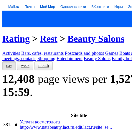
Mail.ru
Почта
Мой Мир
Одноклассники
ВКонтакте
Игры
З
Rating
>
Rest
>
Beauty Salons
Activities
Bars, cafes, restaurants
Postcards and photos
Games
Boats 
meetings, contacts
Shopping
Entertainment
Beauty Salons
Family hol
day
week
month
12,408
page views per
1,52
15:59
.
Site title
Услуги косметолога
381.
http://www.natabeauty.lact.ru.edit.lact.ru/site_se...