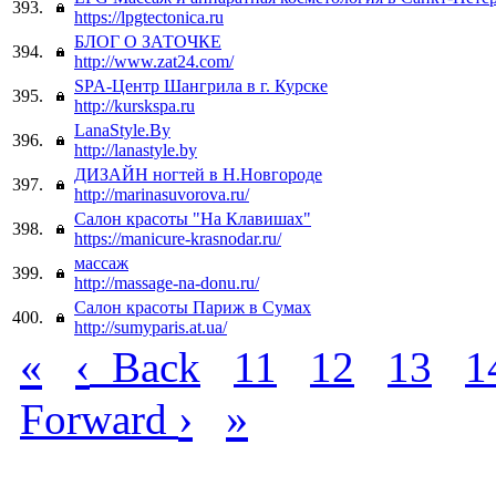
393.
https://lpgtectonica.ru
БЛОГ О ЗАТОЧКЕ
394.
http://www.zat24.com/
SPA-Центр Шангрила в г. Курске
395.
http://kurskspa.ru
LanaStyle.By
396.
http://lanastyle.by
ДИЗАЙН ногтей в Н.Новгороде
397.
http://marinasuvorova.ru/
Салон красоты "На Клавишах"
398.
https://manicure-krasnodar.ru/
массаж
399.
http://massage-na-donu.ru/
Салон красоты Париж в Сумах
400.
http://sumyparis.at.ua/
«
‹
Back
11
12
13
1
›
»
Forward