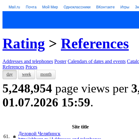
Mail.ru
Почта
Мой Мир
Одноклассники
ВКонтакте
Игры
З
Rating
>
References
Addresses and telephones
Poster
Calendars of dates and events
Catal
References
Prices
day
week
month
5,248,954
page views per
3
01.07.2026 15:59
.
Site title
Деловой Челябинск
61.