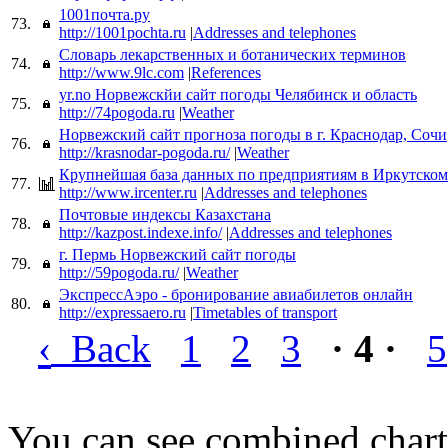
1001почта.ру
73.
http://1001pochta.ru
|
Addresses and telephones
Словарь лекарственных и ботанических терминов
74.
http://www.9lc.com
|
References
yr.no Норвежскйи сайт погоды Челябинск и область
75.
http://74pogoda.ru
|
Weather
Норвежский сайт прогноза погоды в г. Краснодар, Сочи
76.
http://krasnodar-pogoda.ru/
|
Weather
Крупнейшая база данных по предприятиям в Иркутском
77.
http://www.ircenter.ru
|
Addresses and telephones
Почтовые индексы Казахстана
78.
http://kazpost.indexe.info/
|
Addresses and telephones
г. Пермь Норвежский сайт погоды
79.
http://59pogoda.ru/
|
Weather
ЭкспрессАэро - бронирование авиабилетов онлайн
80.
http://expressaero.ru
|
Timetables of transport
‹
Back
1
2
3
· 4 ·
5
You can see combined chart