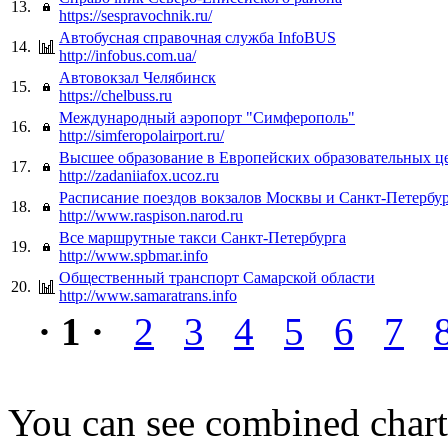
13.
https://sespravochnik.ru/
Автобусная справочная служба InfoBUS
14.
http://infobus.com.ua/
Автовокзал Челябинск
15.
https://chelbuss.ru
Международный аэропорт "Симферополь"
16.
http://simferopolairport.ru/
Высшее образование в Европейских образовательных це
17.
http://zadaniiafox.ucoz.ru
Расписание поездов вокзалов Москвы и Cанкт-Петербу
18.
http://www.raspison.narod.ru
Все маршрутные такси Санкт-Петербурга
19.
http://www.spbmar.info
Общественный транспорт Самарской области
20.
http://www.samaratrans.info
· 1 ·
2
3
4
5
6
7
You can see combined chart