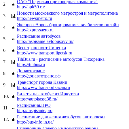
ОАО "Пермская пригородная компания"
2.
http://ppk59.ru/
Новости московского метростроя и метрополитена
3.
http://newsmetro.ru
ЭкспрессАэро - бронирование авиабилетов онлайн
4.
http://expressaero.ru
Расписание автобусов
5.
http://raspisanie-avtobusovv.ru/
Весь транспорт Липецка
6.
http://www.transport.lipetsk.ru
TihBus.ru - расписание автобусов Тихорецка
7.
https://tihbus.ru
Донавтотранс
8.
http://донавтотранс.рф
Транспорт города Казани
9.
http://www.transportkazan.ru
Билеты на автобус из Иркутска
10.
https://autokassa38.ru/
Расписания.ПРО
11.
http://raspisanie.pro
Расписание движения автобусов, автовокзал
12.
http://bus-info.in.ua/
Справочник Северо-Енисейского района