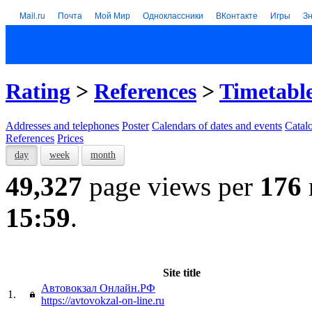
Mail.ru
Почта
Мой Мир
Одноклассники
ВКонтакте
Игры
З
Rating
>
References
>
Timetable
Addresses and telephones
Poster
Calendars of dates and events
Catal
References
Prices
day
week
month
49,327
page views per
176
15:59
.
Site title
Автовокзал Онлайн.РФ
1.
https://avtovokzal-on-line.ru