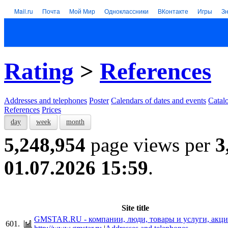
Mail.ru
Почта
Мой Мир
Одноклассники
ВКонтакте
Игры
З
Rating
>
References
Addresses and telephones
Poster
Calendars of dates and events
Catal
References
Prices
day
week
month
5,248,954
page views per
3
01.07.2026 15:59
.
Site title
GMSTAR.RU - компании, люди, товары и услуги, акци
601.