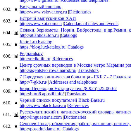
http://www.gmstar.ru
|
Addresses and telephones
Визуальный словарь
602.
http://www.vslovar.org.ru
|
Dictionaries
Встречи выпускников ХАИ
603.
http://www.xai.com.ua
|
Calendars of dates and events
Сеялки, Зернометы, Нории, Вибростолы, и др.Ремни, 
604.
http://atlantida.3dn.ru
|
Catalogs
Блог LuxKatalog
605.
https://blog.luxkatalog.ru
|
Catalogs
Реднайф.ру
606.
http://redknife.ru
|
References
Центр срочных переводов в Москве метро Марьина рощ
607.
http://agentstvo-rowa.narod.ru/
|
Translators
7 Городская клиническая больница - ГКБ 7 - 7 Градская
608.
http://7-gkb.ru/
|
Addresses and telephones
Бюро Переводов Нотариус тел. (8-925)525-06-62
609.
http://buro6.apostil.info/
|
Translators
Черный список покупателей Black-Base.ru
610.
http://www.black-base.ru
|
References
Русско-латинский и латинско-русский словарь, латинс
611.
http://linguaeterna.com
|
Dictionaries
Сергиев Посад, объявления, работа, вакансии, резюме, 
612.
http://posadreklama.ru
|
Catalogs