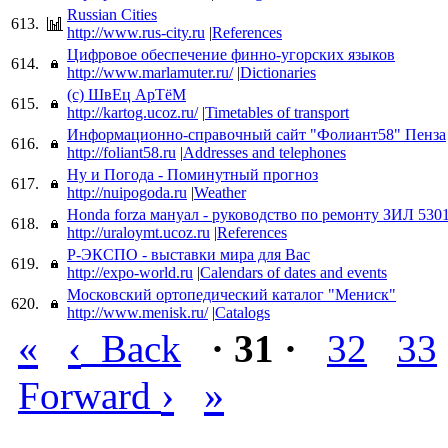
Russian Cities
613.
http://www.rus-city.ru
|
References
Цифровое обеспечение финно-угорских языков
614.
http://www.marlamuter.ru/
|
Dictionaries
(с) ШвЕц АрTёМ
615.
http://kartog.ucoz.ru/
|
Timetables of transport
Информационно-справочный сайт "Фолиант58" Пенза
616.
http://foliant58.ru
|
Addresses and telephones
Ну и Погода - Поминутный прогноз
617.
http://nuipogoda.ru
|
Weather
Honda forza мануал - руководство по ремонту ЗИЛ 5301,
618.
http://uraloymt.ucoz.ru
|
References
Р-ЭКСПО - выставки мира для Вас
619.
http://expo-world.ru
|
Calendars of dates and events
Московский ортопедический каталог "Мениск"
620.
http://www.menisk.ru/
|
Catalogs
«
‹
Back
· 31 ·
32
33
›
»
Forward