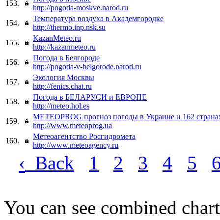
153.
http://pogoda-moskve.narod.ru
Температура воздуха в Академгородке
154.
http://thermo.inp.nsk.su
KazanMeteo.ru
155.
http://kazanmeteo.ru
Погода в Белгороде
156.
http://pogoda-v-belgorode.narod.ru
Экология Москвы
157.
http://fenics.chat.ru
Погода в БЕЛАРУСИ и ЕВРОПЕ
158.
http://meteo.hol.es
METEOPROG прогноз погоды в Украине и 162 страна
159.
http://www.meteoprog.ua
Метеоагентство Росгидромета
160.
http://www.meteoagency.ru
‹
Back
1
2
3
4
5
You can see combined chart