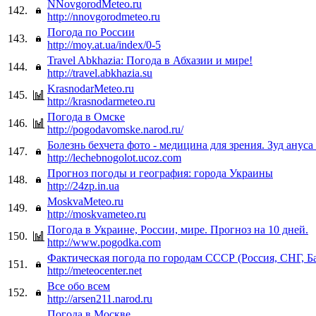
NNovgorodMeteo.ru
142.
http://nnovgorodmeteo.ru
Погода по России
143.
http://moy.at.ua/index/0-5
Travel Abkhazia: Погода в Абхазии и мире!
144.
http://travel.abkhazia.su
KrasnodarMeteo.ru
145.
http://krasnodarmeteo.ru
Погода в Омске
146.
http://pogodavomske.narod.ru/
Болезнь бехчета фото - медицина для зрения. Зуд ануса
147.
http://lechebnogolot.ucoz.com
Прогноз погоды и география: города Украины
148.
http://24zp.in.ua
MoskvaMeteo.ru
149.
http://moskvameteo.ru
Погода в Украине, России, мире. Прогноз на 10 дней.
150.
http://www.pogodka.com
Фактическая погода по городам СССР (Россия, СНГ, Б
151.
http://meteocenter.net
Все обо всем
152.
http://arsen211.narod.ru
Погода в Москве