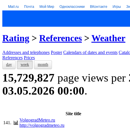
Mail.ru
Почта
Мой Мир
Одноклассники
ВКонтакте
Игры
З
Rating
>
References
>
Weather
Addresses and telephones
Poster
Calendars of dates and events
Catal
References
Prices
day
week
month
15,729,827
page views per
03.05.2026 00:00
.
Site title
VolgogradMeteo.ru
141.
http://volgogradmeteo.ru