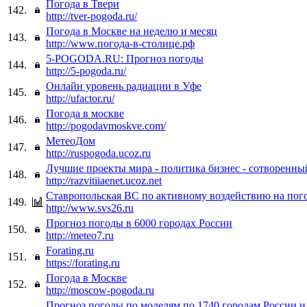
Погода в Твери
142.
http://tver-pogoda.ru/
Погода в Москве на неделю и месяц
143.
http://www.погода-в-столице.рф
5-POGODA.RU: Прогноз погоды
144.
http://5-pogoda.ru/
Онлайн уровень радиации в Уфе
145.
http://ufactor.ru/
Погода в москве
146.
http://pogodavmoskve.com/
МетеоДом
147.
http://ruspogoda.ucoz.ru
Лучшие проекты мира - политика бизнес - сотворенны
148.
http://razvitiiaenet.ucoz.net
Ставропольская ВС по активному воздействию на пог
149.
http://www.svs26.ru
Прогноз погоды в 6000 городах России
150.
http://meteo7.ru
Forating.ru
151.
https://forating.ru
Погода в Москве
152.
http://moscow-pogoda.ru
Прогноз погоды по моделям по 1740 городам России 