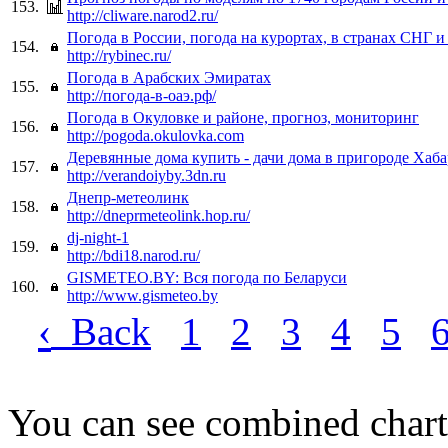
153.
http://cliware.narod2.ru/
Погода в России, погода на курортах, в странах СНГ и
154.
http://rybinec.ru/
Погода в Арабских Эмиратах
155.
http://погода-в-оаэ.рф/
Погода в Окуловке и районе, прогноз, мониторинг
156.
http://pogoda.okulovka.com
Деревянные дома купить - дачи дома в пригороде Хаба
157.
http://verandoiyby.3dn.ru
Днепр-метеолинк
158.
http://dneprmeteolink.hop.ru/
dj-night-1
159.
http://bdi18.narod.ru/
GISMETEO.BY: Вся погода по Беларуси
160.
http://www.gismeteo.by
‹
Back
1
2
3
4
5
You can see combined chart