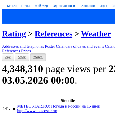
Mail.ru
Почта
Мой Мир
Одноклассники
ВКонтакте
Игры
З
Rating
>
References
>
Weather
Addresses and telephones
Poster
Calendars of dates and events
Catal
References
Prices
day
week
month
4,348,310
page views per
2
03.05.2026 00:00
.
Site title
METEOSTAR.RU: Погода в России на 15 дней
141.
http://www.meteostar.ru/