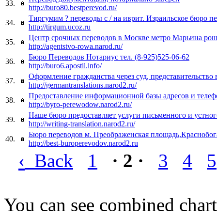
33.
http://buro80.bestperevod.ru/
Тиргумим ? переводы с / на иврит. Израильское бюро п
34.
http://tirgum.ucoz.ru
Центр срочных переводов в Москве метро Марьина роща
35.
http://agentstvo-rowa.narod.ru/
Бюро Переводов Нотариус тел. (8-925)525-06-62
36.
http://buro6.apostil.info/
Оформление гражданства через суд, представительство 
37.
http://germantranslations.narod2.ru/
Предоставление информационной базы адресов и телеф
38.
http://byro-perewodow.narod2.ru/
Наше бюро предоставляет услуги письменного и устног
39.
http://writing-translation.narod2.ru/
Бюро переводов м. Преображенская площадь,Краснобог
40.
http://best-buroperevodov.narod2.ru
‹
Back
1
· 2 ·
3
4
5
You can see combined chart