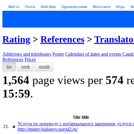
Mail.ru
Почта
Мой Мир
Одноклассники
ВКонтакте
Игры
З
Rating
>
References
>
Translato
Addresses and telephones
Poster
Calendars of dates and events
Catal
References
Prices
day
week
month
1,564
page views per
574
re
15:59
.
Site title
Услуги по переводу с нотариального заверения, услуги 
21.
http://mister-badagov.narod2.ru/