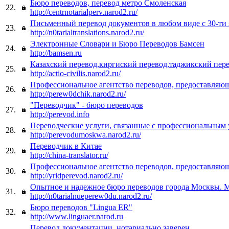
Бюро переводов, перевод метро Смоленская
22.
http://centrnotarialperv.narod2.ru/
Письменный перевод документов в любом виде с 30-ти
23.
http://n0tarialtranslations.narod2.ru/
Электронные Словари и Бюро Переводов Бамсен
24.
http://bamsen.ru
Казахский перевод,киргиский перевод,таджикский пере
25.
http://actio-civilis.narod2.ru/
Профессиональное агентство переводов, предоставляю
26.
http://perew0dchik.narod2.ru/
"Переводчик" - бюро переводов
27.
http://perevod.info
Переводческие услуги, связанные с профессиональным 
28.
http://perevodumoskwa.narod2.ru/
Переводчик в Китае
29.
http://china-translator.ru/
Профессиональное агентство переводов, предоставляю
30.
http://yridperevod.narod2.ru/
Опытное и надежное бюро переводов города Москвы. 
31.
http://n0tarialnueperew0du.narod2.ru/
Бюро переводов "Lingua ER"
32.
http://www.linguaer.narod.ru
Перевод документации, нотариально заверен