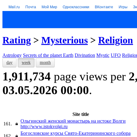
Mail.ru
Почта
Мой Мир
Одноклассники
ВКонтакте
Игры
З
Rating
>
Mysterious
>
Religion
Astrology
Secrets of the planet Earth
Divination
Mystic
UFO
Religio
day
week
month
1,911,734
page views per
2
03.05.2026 00:00
.
Site title
Ольгинский женский монастырь на истоке Волги
161.
http://www.istokvolgi.ru
Богословские курсы Свято-Екатерининского собора
162.