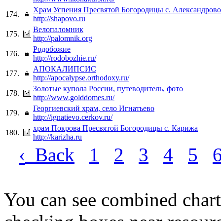
Храм Успения Пресвятой Богородицы с. Александров
174.
http://shapovo.ru
Велопаломник
175.
http://palomnik.org
Родобожие
176.
http://rodobozhie.ru/
АПОКАЛИПСИС
177.
http://apocalypse.orthodoxy.ru/
Золотые купола России, путеводитель, фото
178.
http://www.golddomes.ru/
Георгиевский храм, село Игнатьево
179.
http://ignatievo.cerkov.ru/
храм Покрова Пресвятой Богородицы с. Карижа
180.
http://karizha.ru
‹
Back
1
2
3
4
5
You can see combined chart