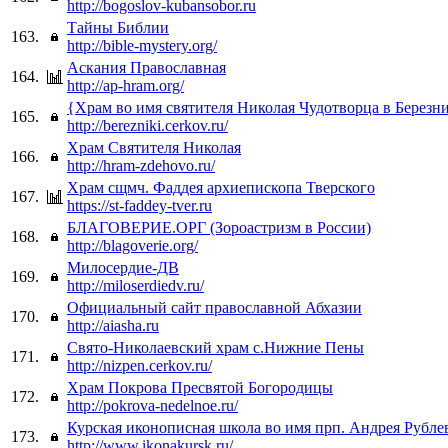
http://bogoslov-kubansobor.ru
Тайны Библии
163.
http://bible-mystery.org/
Аскания Православная
164.
http://ap-hram.org/
{Храм во имя святителя Николая Чудотворца в Березн
165.
http://berezniki.cerkov.ru/
Храм Святителя Николая
166.
http://hram-zdehovo.ru/
Храм сщмч. Фаддея архиепископа Тверского
167.
https://st-faddey-tver.ru
БЛАГОВЕРИЕ.ОРГ (Зороастризм в России)
168.
http://blagoverie.org/
Милосердие-ДВ
169.
http://miloserdiedv.ru/
Официальный сайт православной Абхазии
170.
http://aiasha.ru
Свято-Николаевский храм с.Нижние Пены
171.
http://nizpen.cerkov.ru/
Храм Покрова Пресвятой Богородицы
172.
http://pokrova-nedelnoe.ru/
Курская иконописная школа во имя прп. Андрея Рубле
173.
http://www.ikonakursk.ru/