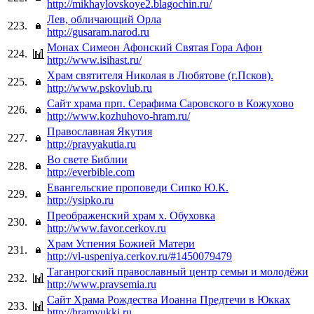
http://mikhaylovskoye2.blagochin.ru/
Лев, обличающий Орла
223.
http://gusaram.narod.ru
Монах Симеон Афонский Святая Гора Афон
224.
http://www.isihast.ru/
Храм святителя Николая в Любятове (г.Псков).
225.
http://www.pskovlub.ru
Сайт храма прп. Серафима Саровского в Кожухово
226.
http://www.kozhuhovo-hram.ru/
Православная Якутия
227.
http://pravyakutia.ru
Во свете Библии
228.
http://everbible.com
Евангельские проповеди Сипко Ю.К.
229.
http://ysipko.ru
Преображенский храм х. Обуховка
230.
http://www.favor.cerkov.ru
Храм Успения Божией Матери
231.
http://vl-uspeniya.cerkov.ru/#1450079479
Таганрогский православный центр семьи и молодёжи
232.
http://www.pravsemia.ru
Сайт Храма Рождества Иоанна Предтечи в Юкках
233.
http://hramyukki.ru