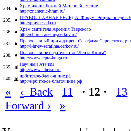
Храм иконы Божией Матери Знамение
234.
http://znamenie-hram.ru/
ПРАВОСЛАВНАЯ БЕСЕДА. Форум. Энциклопедия. Би
235.
http://pravbeseda.ru
Храм святителя Арсения Тверского
236.
http://church-arseniy.cerkov.ru/
Православный приход преп. Серафима Саровского, р
237.
http://l-hr-sv-serafima.cerkov.ru/
Православное издательство "Лепта Книга"
238.
http://www.lepta-kniga.ru
Научный Атеизм
239.
http://www.atheism.ru
ирбитское-благочиние.рф
240.
http://ирбитское-благочиние.рф
«
‹
Back
11
· 12 ·
13
›
»
Forward