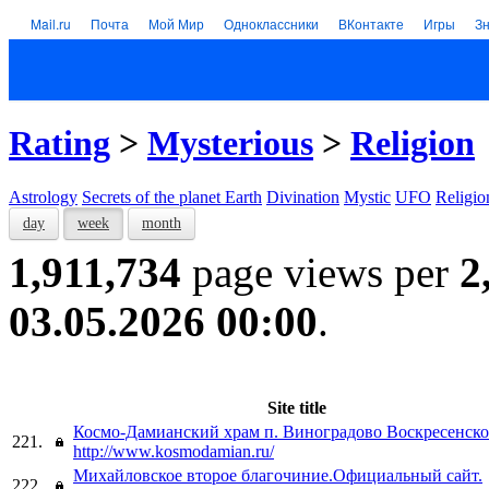
Mail.ru
Почта
Мой Мир
Одноклассники
ВКонтакте
Игры
З
Rating
>
Mysterious
>
Religion
Astrology
Secrets of the planet Earth
Divination
Mystic
UFO
Religio
day
week
month
1,911,734
page views per
2
03.05.2026 00:00
.
Site title
Космо-Дамианский храм п. Виноградово Воскресенско
221.
http://www.kosmodamian.ru/
Михайловское второе благочиние.Официальный сайт.
222.