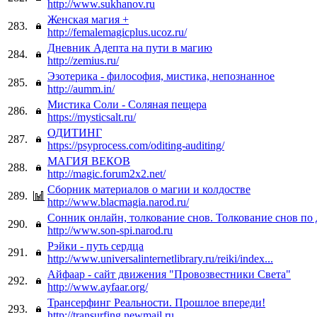
http://www.sukhanov.ru
Женская магия +
283.
http://femalemagicplus.ucoz.ru/
Дневник Адепта на пути в магию
284.
http://zemius.ru/
Эзотерика - философия, мистика, непознанное
285.
http://aumm.in/
Мистика Соли - Соляная пещера
286.
https://mysticsalt.ru/
ОДИТИНГ
287.
https://psyprocess.com/oditing-auditing/
МАГИЯ ВЕКОВ
288.
http://magic.forum2x2.net/
Сборник материалов о магии и колдостве
289.
http://www.blacmagia.narod.ru/
Сонник онлайн, толкование снов. Толкование снов по 
290.
http://www.son-spi.narod.ru
Рэйки - путь сердца
291.
http://www.universalinternetlibrary.ru/reiki/index...
Айфаар - сайт движения "Провозвестники Света"
292.
http://www.ayfaar.org/
Трансерфинг Реальности. Прошлое впереди!
293.
http://transurfing.newmail.ru