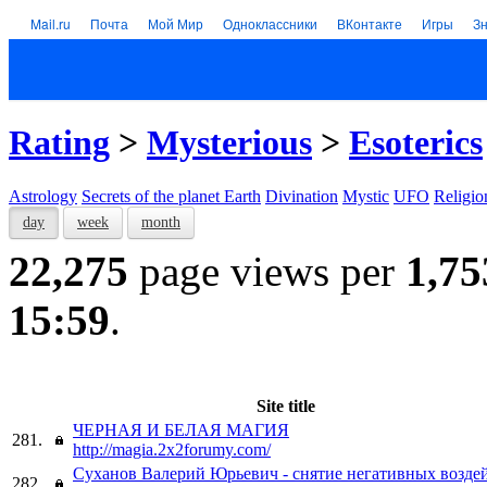
Mail.ru
Почта
Мой Мир
Одноклассники
ВКонтакте
Игры
З
Rating
>
Mysterious
>
Esoterics
Astrology
Secrets of the planet Earth
Divination
Mystic
UFO
Religio
day
week
month
22,275
page views per
1,75
15:59
.
Site title
ЧЕРНАЯ И БЕЛАЯ МАГИЯ
281.
http://magia.2x2forumy.com/
Суханов Валерий Юрьевич - снятие негативных возде
282.