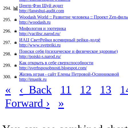
Центр Фэн Шуй аудит
294.
http://fangshui-audit.com
Woodash World :: Развитие человека :: Проект Zen-фил
295.
http://woodash.ru
Мифология и эзотерика
296.
http://vacilisc.narod.ru/
ИАЦ СветРейки всемирный рейки-додзё
297.
http://www.svetreiki.ru
Поиски себя (психическое и физическое здоровье)
298.
http://poiski-s.narod.ru/
Как открыть в себе сверхспособности
299.
http://sverhsposobnosti.blogspot.com/
Жизнь играя - сайт Елены Петровой-Осинниковой
300.
http://imagik.ru
«
‹
Back
11
12
13
1
›
»
Forward