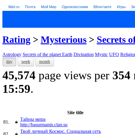
Mail.ru
Почта
Мой Мир
Одноклассники
ВКонтакте
Игры
З
Rating
>
Mysterious
>
Secrets o
Astrology
Secrets of the planet Earth
Divination
Mystic
UFO
Religio
day
week
month
45,574
page views per
354
15:59
.
Site title
Тайны мира
81.
http://basurmanin.clan.su
Твой личный Космос. Социальная сеть
82.