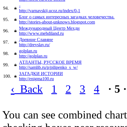
-
94.
http://varnavskij.ucoz.ru/index/0-1
Блог о самых интересных загадках человечества.
95.
http://stories-about-unknows.blogspot.com
Международный Центр Мехди
96.
http://www.mehdiland.ru
Древние Славяне
97.
http://drevslav.ru/
golplan.ru
98.
http://golplan.ru
АТЛАНТЫ, РУССКОЕ ВРЕМЯ
99.
http://samlib.ru/p/pilipenko_s_w/
ЗАГАДКИ ИСТОРИИ
100.
http://enigma100.ru
‹
Back
1
2
3
4
· 5 ·
You can see combined chart