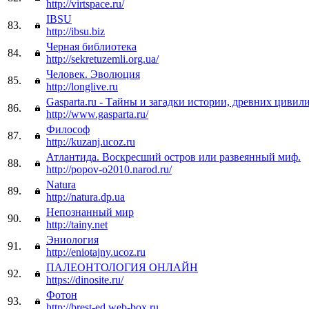
http://virtspace.ru/
IBSU
83.
http://ibsu.biz
Черная библиотека
84.
http://sekretuzemli.org.ua/
Человек. Эволюция
85.
http://longlive.ru
Gasparta.ru - Тайны и загадки истории, древних цивил
86.
http://www.gasparta.ru/
Философ
87.
http://kuzanj.ucoz.ru
Атлантида. Воскресший остров или развеянный миф.
88.
http://popov-o2010.narod.ru/
Natura
89.
http://natura.dp.ua
Непознанный мир
90.
http://tainy.net
Эниология
91.
http://eniotajny.ucoz.ru
ПАЛЕОНТОЛОГИЯ ОНЛАЙН
92.
https://dinosite.ru/
Фотон
93.
http://brest-ed.web-box.ru