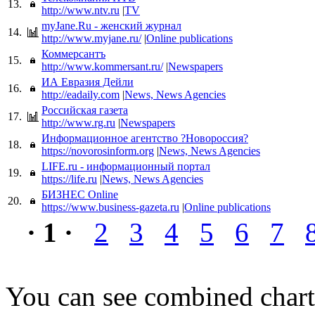
13.
http://www.ntv.ru
|
TV
myJane.Ru - женский журнал
14.
http://www.myjane.ru/
|
Online publications
Коммерсантъ
15.
http://www.kommersant.ru/
|
Newspapers
ИА Евразия Дейли
16.
http://eadaily.com
|
News, News Agencies
Российская газета
17.
http://www.rg.ru
|
Newspapers
Информационное агентство ?Новороссия?
18.
https://novorosinform.org
|
News, News Agencies
LIFE.ru - информационный портал
19.
https://life.ru
|
News, News Agencies
БИЗНЕС Online
20.
https://www.business-gazeta.ru
|
Online publications
· 1 ·
2
3
4
5
6
7
You can see combined chart