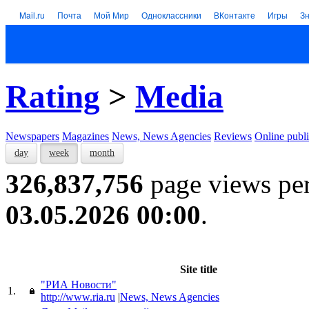
Mail.ru
Почта
Мой Мир
Одноклассники
ВКонтакте
Игры
З
Rating
>
Media
Newspapers
Magazines
News, News Agencies
Reviews
Online publi
day
week
month
326,837,756
page views pe
03.05.2026 00:00
.
Site title
"РИА Новости"
1.
http://www.ria.ru
|
News, News Agencies