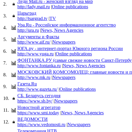
Леди Mail.ru - женский взгляд на мир
2.
http://lady.mail.ru
|
Online publications
Царьград
3.
http://tsargrad.tv
|
TV
Ура.Ru - Российское информационное агентство
4.
http://ura.ru
|
News, News Agencies
Аргументы и Факты
5.
http://www.aif.ru/
|
Newspapers
ЮГА.ру - интернет-портал Южного региона России
6.
http://www.yuga.ru
|
Online publications
ФОНТАНКА.РУ (самые свежие новости Санкт-Петербу
7.
http://www.fontanka.ru
|
News, News Agencies
МОСКОВСКИЙ КОМСОМОЛЕЦ: главные новости и пр
8.
http://www.mk.ru
|
Newspapers
Газета.Ru
9.
http://www.gazeta.ru/
|
Online publications
СБ. Беларусь сегодня
10.
https://www.sb.by/
|
Newspapers
Новостной агрегатор
11.
https://www.smi.today
|
News, News Agencies
ВЕДОМОСТИ
12.
https://www.vedomosti.ru
|
Newspapers
Телекомпания НТВ