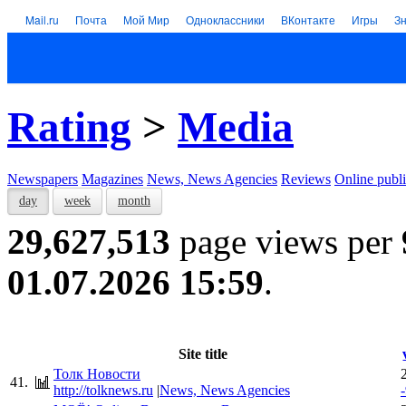
Mail.ru
Почта
Мой Мир
Одноклассники
ВКонтакте
Игры
З
Rating
>
Media
Newspapers
Magazines
News, News Agencies
Reviews
Online publi
day
week
month
29,627,513
page views per
01.07.2026 15:59
.
Site title
Толк Новости
41.
http://tolknews.ru
|
News, News Agencies