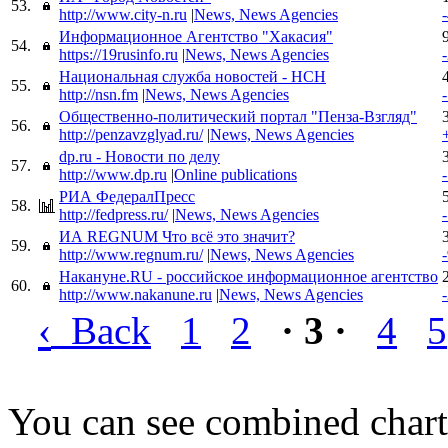
53.
http://www.city-n.ru
|
News, News Agencies
Информационное Агентство "Хакасия"
54.
https://19rusinfo.ru
|
News, News Agencies
Национальная служба новостей - НСН
55.
http://nsn.fm
|
News, News Agencies
Общественно-политический портал "Пенза-Взгляд"
56.
http://penzavzglyad.ru/
|
News, News Agencies
dp.ru - Новости по делу
57.
http://www.dp.ru
|
Online publications
РИА ФедералПресс
58.
http://fedpress.ru/
|
News, News Agencies
ИА REGNUM Что всё это значит?
59.
http://www.regnum.ru/
|
News, News Agencies
Накануне.RU - российское информационное агентство
60.
http://www.nakanune.ru
|
News, News Agencies
‹
Back
1
2
· 3 ·
4
5
You can see combined chart