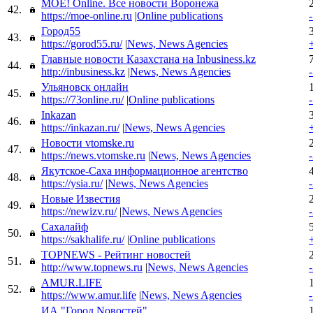
МОЁ! Online. Все новости Воронежа
42.
https://moe-online.ru
|
Online publications
Город55
43.
https://gorod55.ru/
|
News, News Agencies
Главные новости Казахстана на Inbusiness.kz
44.
http://inbusiness.kz
|
News, News Agencies
Ульяновск онлайн
45.
https://73online.ru/
|
Online publications
Inkazan
46.
https://inkazan.ru/
|
News, News Agencies
Новости vtomske.ru
47.
https://news.vtomske.ru
|
News, News Agencies
Якутское-Саха информационное агентство
48.
https://ysia.ru/
|
News, News Agencies
Новые Известия
49.
https://newizv.ru/
|
News, News Agencies
Сахалайф
50.
https://sakhalife.ru/
|
Online publications
TOPNEWS - Рейтинг новостей
51.
http://www.topnews.ru
|
News, News Agencies
AMUR.LIFE
52.
https://www.amur.life
|
News, News Agencies
ИА "Город Nовостей"