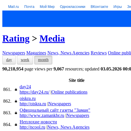
Mail.ru
Почта
Мой Мир
Одноклассники
ВКонтакте
Игры
З
Rating
>
Media
Newspapers
Magazines
News, News Agencies
Reviews
Online publi
day
week
month
90,218,954
page views per
9,067
resources; updated
03.05.2026 00:
Site title
day24
861.
https://day24.ru/
|
Online publications
oiskra.ru
862.
http://oiskra.ru
|
Newspapers
Официальный сайт газеты "Заман"
863.
http://www.zamankbr.ru
|
Newspapers
Неплохие новости
864.
http://ncool.ru
|
News, News Agencies