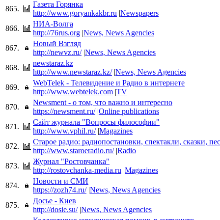
Газета Горянка
865.
http://www.goryankakbr.ru
|
Newspapers
НИА-Волга
866.
http://76rus.org
|
News, News Agencies
Новый Взгляд
867.
http://newvz.ru/
|
News, News Agencies
newstaraz.kz
868.
http://www.newstaraz.kz/
|
News, News Agencies
WebTelek - Телевидение и Радио в интернете
869.
http://www.webtelek.com
|
TV
Newsment - о том, что важно и интересно
870.
https://newsment.ru/
|
Online publications
Сайт журнала "Вопросы философии"
871.
http://www.vphil.ru/
|
Magazines
Старое радио: радиопостановки, спектакли, сказки, п
872.
http://www.staroeradio.ru/
|
Radio
Журнал "Ростовчанка"
873.
http://rostovchanka-media.ru
|
Magazines
Новости и СМИ
874.
https://zozh74.ru/
|
News, News Agencies
Досье - Киев
875.
http://dosie.su/
|
News, News Agencies