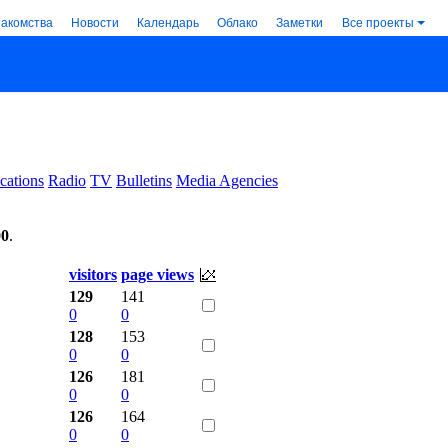
накомства
Новости
Календарь
Облако
Заметки
Все проекты
cations
Radio
TV
Bulletins
Media Agencies
00
.
visitors
page views
129
141
0
0
128
153
0
0
126
181
0
0
126
164
0
0