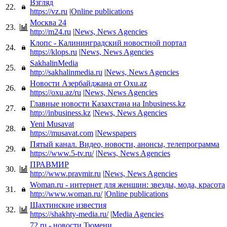
Взгляд
22.
https://vz.ru
|
Online publications
Москва 24
23.
http://m24.ru
|
News, News Agencies
Клопс - Калининградский новостной портал
24.
https://klops.ru
|
News, News Agencies
SakhalinMedia
25.
http://sakhalinmedia.ru
|
News, News Agencies
Новости Азербайджана от Oxu.az
26.
https://oxu.az/ru
|
News, News Agencies
Главные новости Казахстана на Inbusiness.kz
27.
http://inbusiness.kz
|
News, News Agencies
Yeni Musavat
28.
https://musavat.com
|
Newspapers
Пятый канал. Видео, новости, анонсы, телепрограмма
29.
https://www.5-tv.ru/
|
News, News Agencies
ПРАВМИР
30.
http://www.pravmir.ru
|
News, News Agencies
Woman.ru - интернет для женщин: звезды, мода, красота
31.
http://www.woman.ru/
|
Online publications
Шахтинские известия
32.
https://shakhty-media.ru/
|
Media Agencies
72.ru - новости Тюмени