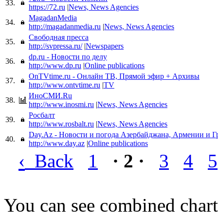
33.
https://72.ru
|
News, News Agencies
MagadanMedia
34.
http://magadanmedia.ru
|
News, News Agencies
Свободная пресса
35.
http://svpressa.ru/
|
Newspapers
dp.ru - Новости по делу
36.
http://www.dp.ru
|
Online publications
OnTVtime.ru - Онлайн ТВ, Прямой эфир + Архивы
37.
http://www.ontvtime.ru
|
TV
ИноСМИ.Ru
38.
http://www.inosmi.ru
|
News, News Agencies
Росбалт
39.
http://www.rosbalt.ru
|
News, News Agencies
Day.Az - Новости и погода Азербайджана, Армении и Г
40.
http://www.day.az
|
Online publications
‹
Back
1
· 2 ·
3
4
5
You can see combined chart