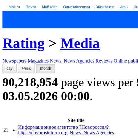
Mail.ru
Почта
Мой Мир
Одноклассники
ВКонтакте
Игры
З
Rating
>
Media
Newspapers
Magazines
News, News Agencies
Reviews
Online publi
day
week
month
90,218,954
page views per
03.05.2026 00:00
.
Site title
Информационное агентство ?Новороссия?
21.
https://novorosinform.org
|
News, News Agencies