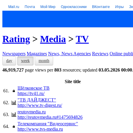
Mail.ru
Почта
Мой Мир
Одноклассники
ВКонтакте
Игры
З
Rating
>
Media
>
TV
Newspapers
Magazines
News, News Agencies
Reviews
Online publi
day
week
month
46,919,727
page views per
803
resources; updated
03.05.2026 00:00
Site title
Щёлковское ТВ
61.
https://tv41.ru/
"ТВ ДАЙДЖЕСТ"
62.
http://www.tv-digest.ru/
reutovmedia.ru
63.
http://reutovmedia.ru#1475694826
Телекомпания "Видеосервис"
64.
http://www.tvs-media.ru