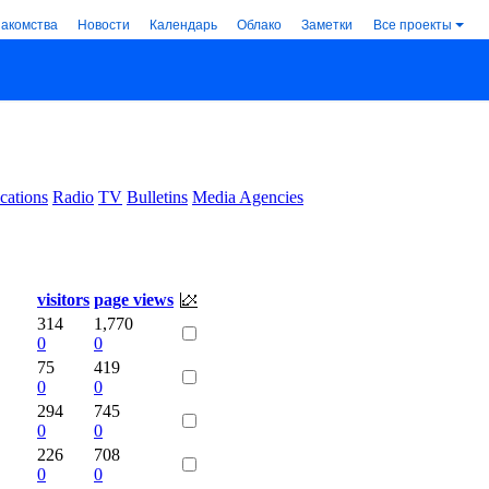
накомства
Новости
Календарь
Облако
Заметки
Все проекты
cations
Radio
TV
Bulletins
Media Agencies
.
visitors
page views
314
1,770
0
0
75
419
0
0
294
745
0
0
226
708
0
0