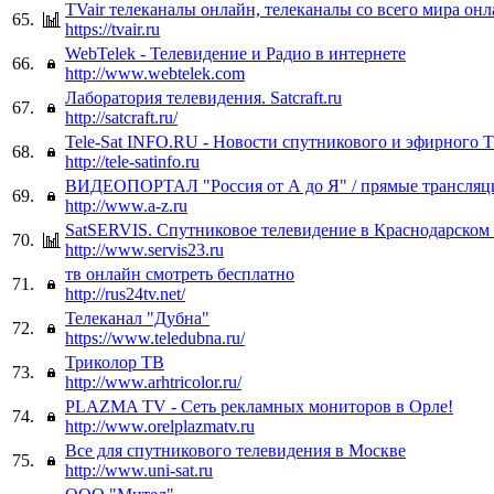
TVair телеканалы онлайн, телеканалы со всего мира он
65.
https://tvair.ru
WebTelek - Телевидение и Радио в интернете
66.
http://www.webtelek.com
Лаборатория телевидения. Satcraft.ru
67.
http://satcraft.ru/
Tele-Sat INFO.RU - Новости спутникового и эфирного 
68.
http://tele-satinfo.ru
ВИДЕОПОРТАЛ "Россия от А до Я" / прямые трансляц
69.
http://www.a-z.ru
SatSERVIS. Спутниковое телевидение в Краснодарском 
70.
http://www.servis23.ru
тв онлайн смотреть бесплатно
71.
http://rus24tv.net/
Телеканал "Дубна"
72.
https://www.teledubna.ru/
Триколор ТВ
73.
http://www.arhtricolor.ru/
PLAZMA TV - Сеть рекламных мониторов в Орле!
74.
http://www.orelplazmatv.ru
Все для спутникового телевидения в Москве
75.
http://www.uni-sat.ru