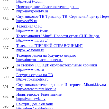
http://sosi-tv.com
Новгородское областное телевидение
383.
http://novgorod-tv.ru
Спутниковое ТВ Триколор ТВ. Сервисный центр Перм
384.
http://sat59.ru
Телеканал СТС
385.
http://www.ctc-tv.ru/
Телекомпания "Мир". Новости стран СНГ. Видео.
386.
http://www.mirtv.ru/
Телеканал "ПЕРВЫЙ СПРАВОЧНЫЙ"
387.
http://1-c.tomsk.ru
Телепрограмма на будущую неделю
388.
http://timerman.account.net.ua
За стеклом ГОЛОД: околозастекольные хроники
389.
http://www.ozs.ru
Бегущая строка на ТВ
390.
http://strokalipetsk.ru
Спутниковое телевидение и Интернет - Mirant.kiev.ua
391.
http://www.mirant.kiev.ua
Ивантеевское Телевидение
392.
http://ivanteevka.tv
Смотри Дом 2 онлайн
393.
http://dom2.volshebniy.ru