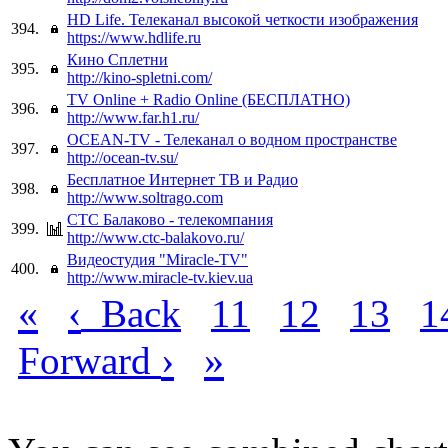
HD Life. Телеканал высокой четкости изображения
394.
https://www.hdlife.ru
Кино Сплетни
395.
http://kino-spletni.com/
TV Online + Radio Online (БЕСПЛАТНО)
396.
http://www.far.h1.ru/
OCEAN-TV - Телеканал о водном пространстве
397.
http://ocean-tv.su/
Бесплатное Интернет ТВ и Радио
398.
http://www.soltrago.com
СТС Балаково - телекомпания
399.
http://www.ctc-balakovo.ru/
Видеостудия "Miracle-TV"
400.
http://www.miracle-tv.kiev.ua
«
‹
Back
11
12
13
1
›
»
Forward