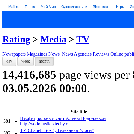
Mail.ru
Почта
Мой Мир
Одноклассники
ВКонтакте
Игры
З
Rating
>
Media
>
TV
Newspapers
Magazines
News, News Agencies
Reviews
Online publi
day
week
month
14,416,685
page views per
03.05.2026 00:00
.
Site title
Неофициальный сайт Алены Водонаевой
381.
http://vodonusik.sitecity.ru
TV Chanel "Sosi", Телеканал "Соси"
382.