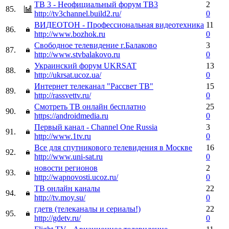
ТВ 3 - Неофициальный форум ТВ3
2
85.
http://tv3channel.build2.ru/
0
ВИДЕОТОН - Профессиональная видеотехника
11
86.
http://www.bozhok.ru
0
Свободное телевидение г.Балаково
3
87.
http://www.stvbalakovo.ru
0
Украинский форум UKRSAT
13
88.
http://ukrsat.ucoz.ua/
0
Интернет телеканал "Рассвет ТВ"
15
89.
http://rassvettv.ru/
0
Смотреть ТВ онлайн бесплатно
25
90.
https://androidmedia.ru
0
Первый канал - Channel One Russia
3
91.
http://www.1tv.ru
0
Все для спутникового телевидения в Москве
16
92.
http://www.uni-sat.ru
0
новости регионов
2
93.
http://wapnovosti.ucoz.ru/
0
ТВ онлайн каналы
22
94.
http://tv.moy.su/
0
гдетв (телеканалы и сериалы!)
22
95.
http://gdetv.ru/
0