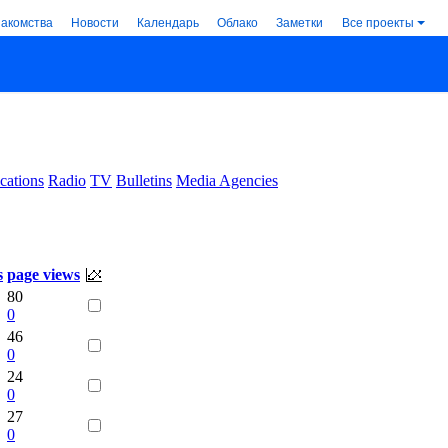
накомства
Новости
Календарь
Облако
Заметки
Все проекты
cations
Radio
TV
Bulletins
Media Agencies
.
s
page views
80
0
46
0
24
0
27
0