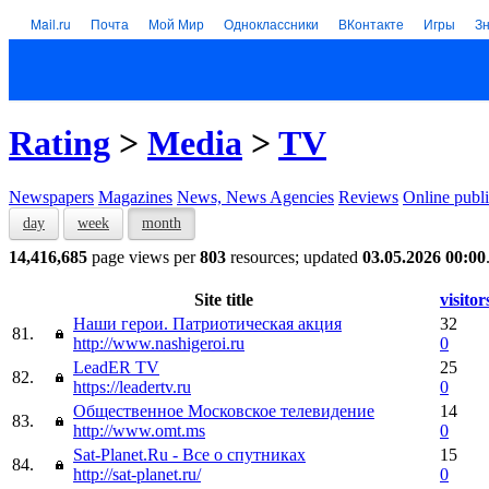
Mail.ru
Почта
Мой Мир
Одноклассники
ВКонтакте
Игры
З
Rating
>
Media
>
TV
Newspapers
Magazines
News, News Agencies
Reviews
Online publi
day
week
month
14,416,685
page views per
803
resources; updated
03.05.2026 00:00
Site title
visitor
Наши герои. Патриотическая акция
32
81.
http://www.nashigeroi.ru
0
LeadER TV
25
82.
https://leadertv.ru
0
Общественное Московское телевидение
14
83.
http://www.omt.ms
0
Sat-Planet.Ru - Все о спутниках
15
84.
http://sat-planet.ru/
0