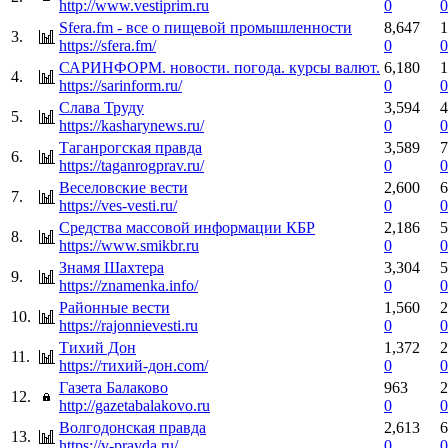
http://www.vestiprim.ru
0
0
Sfera.fm - все о пищевой промышленности
8,647
1
3.
https://sfera.fm/
0
0
САРИНФОРМ. новости. погода. курсы валют.
6,180
1
4.
https://sarinform.ru/
0
0
Слава Труду
3,594
4
5.
https://kasharynews.ru/
0
0
Таганрогская правда
3,589
7
6.
https://taganrogprav.ru/
0
0
Веселовские вести
2,600
6
7.
https://ves-vesti.ru/
0
0
Средства массовой информации КБР
2,186
5
8.
https://www.smikbr.ru
0
0
Знамя Шахтера
3,304
5
9.
https://znamenka.info/
0
0
Районные вести
1,560
2
10.
https://rajonnievesti.ru
0
0
Тихий Дон
1,372
2
11.
https://тихий-дон.com/
0
0
Газета Балаково
963
2
12.
http://gazetabalakovo.ru
0
0
Волгодонская правда
2,613
6
13.
https://v-pravda.ru/
0
0