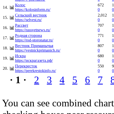
Колос
672
1
14.
https://kolosinform.ru/
0
0
Сельский вестник
2,012
1
15.
https://selvest.ru/
0
0
Рассвет
707
1
16.
https://rassvetnews.ru/
0
0
Родная сторона
771
1
17.
https://rod-storonatar.ru/
0
0
Вестник Приманычья
807
1
18.
https://vestnickprimanich.ru/
0
0
Искра
680
1
19.
https://искрагазета.рф/
0
0
Перекресток
550
9
20.
https://perekrestokinfo.ru/
0
0
· 1 ·
2
3
4
5
6
7
You can see combined chart