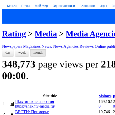
Mail.ru
Почта
Мой Мир
Одноклассники
ВКонтакте
Игры
З
Rating
>
Media
>
Media Agenci
Newspapers
Magazines
News, News Agencies
Reviews
Online publi
day
week
month
348,773
page views per
21
00:00
.
Site title
visitors
p
Шахтинские известия
169,162
2
1.
https://shakhty-media.ru/
0
0
ВЕСТИ: Приморье
10,746
2
2.