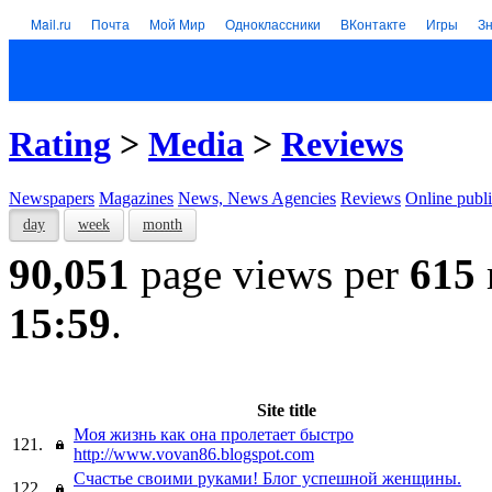
Mail.ru
Почта
Мой Мир
Одноклассники
ВКонтакте
Игры
З
Rating
>
Media
>
Reviews
Newspapers
Magazines
News, News Agencies
Reviews
Online publi
day
week
month
90,051
page views per
615
15:59
.
Site title
Моя жизнь как она пролетает быстро
121.
http://www.vovan86.blogspot.com
Счастье своими руками! Блог успешной женщины.
122.