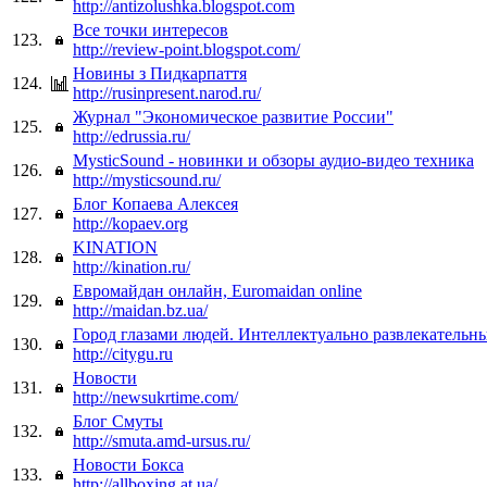
http://antizolushka.blogspot.com
Все точки интересов
123.
http://review-point.blogspot.com/
Новины з Пидкарпаття
124.
http://rusinpresent.narod.ru/
Журнал "Экономическое развитие России"
125.
http://edrussia.ru/
MysticSound - новинки и обзоры аудио-видео техника
126.
http://mysticsound.ru/
Блог Копаева Алексея
127.
http://kopaev.org
KINATION
128.
http://kination.ru/
Евромайдан онлайн, Euromaidan online
129.
http://maidan.bz.ua/
Город глазами людей. Интеллектуально развлекательн
130.
http://citygu.ru
Новости
131.
http://newsukrtime.com/
Блог Смуты
132.
http://smuta.amd-ursus.ru/
Новости Бокса
133.
http://allboxing.at.ua/