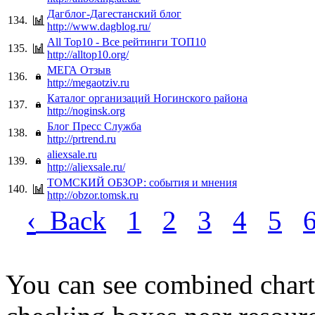
Дагблог-Дагестанский блог
134.
http://www.dagblog.ru/
All Top10 - Все рейтинги ТОП10
135.
http://alltop10.org/
МЕГА Отзыв
136.
http://megaotziv.ru
Каталог организаций Ногинского района
137.
http://noginsk.org
Блог Пресс Служба
138.
http://prtrend.ru
aliexsale.ru
139.
http://aliexsale.ru/
ТОМСКИЙ ОБЗОР: события и мнения
140.
http://obzor.tomsk.ru
‹
Back
1
2
3
4
5
You can see combined chart