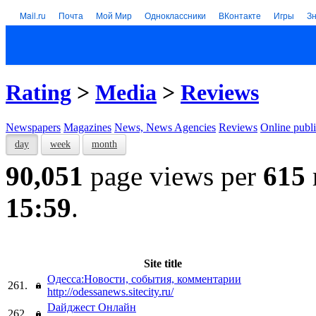
Mail.ru
Почта
Мой Мир
Одноклассники
ВКонтакте
Игры
З
Rating
>
Media
>
Reviews
Newspapers
Magazines
News, News Agencies
Reviews
Online publi
day
week
month
90,051
page views per
615
15:59
.
Site title
Одесса:Новости, события, комментарии
261.
http://odessanews.sitecity.ru/
Dайджест Онлайн
262.