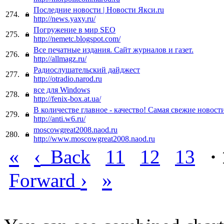
Последние новости | Новости Якси.ru
274.
http://news.yaxy.ru/
Погружение в мир SEO
275.
http://nemetc.blogspot.com/
Все печатные издания. Сайт журналов и газет.
276.
http://allmagz.ru/
Радиослушательский дайджест
277.
http://otradio.narod.ru
все для Windows
278.
http://fenix-box.at.ua/
В количестве главное - качество! Самая свежие новост
279.
http://anti.w6.ru/
moscowgreat2008.naod.ru
280.
http://www.moscowgreat2008.naod.ru
«
‹
Back
11
12
13
·
›
»
Forward