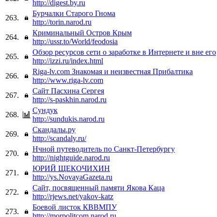
http://digest.by.ru
Бурчалки Старого Гнома
263.
http://torin.narod.ru
Криминальный Остров Крым
264.
http://ussr.to/World/feodosia
Обзор ресурсов сети о заработке в Интернете и вне его
265.
http://izzi.ru/index.html
Riga-lv.com Знакомая и неизвестная Прибалтика
266.
http://www.riga-lv.com
Сайт Пасхина Сергея
267.
http://s-paskhin.narod.ru
Сундук
268.
http://sundukis.narod.ru
Скандалы.ру
269.
http://scandaly.ru/
Нчной путеводитель по Санкт-Петербургу
270.
http://nightguide.narod.ru
ЮРИЙ ЩЕКОЧИХИН
271.
http://ys.NovayaGazeta.ru
Сайт, посвященный памяти Якова Каца
272.
http://rjews.net/yakov-katz
Боевой листок КВВМПУ
273.
http://morpolitcom.narod.ru